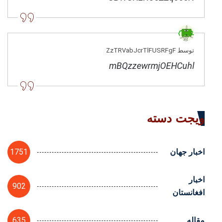
توسط ZzTRVabJcrTlFUSRFgF
mBQzzewrmjOEHCuhl
ویجت دسته
1751
اخبار جهان
اخبار
902
افغانستان
635
مقاله