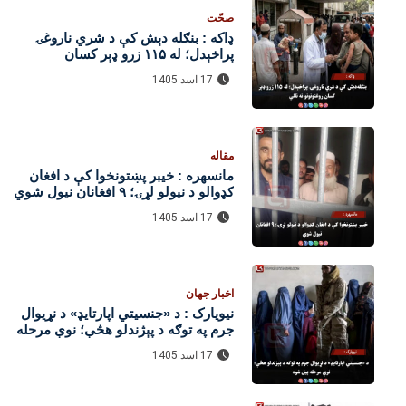
صحّت
ډاکه : بنګله‌ دېش کې د شري ناروغۍ
پراخېدل؛ له ۱۱۵ زرو ډېر کسان
روغتونونو ته تللي
17 اسد 1405
مقاله
مانسهره : خیبر پښتونخوا کې د افغان
کډوالو د نیولو لړۍ؛ ۹ افغانان نیول شوي
17 اسد 1405
اخبار جهان
نیویارک : د «جنسیتي اپارتایډ» د نړیوال
جرم په توګه د پېژندلو هڅې؛ نوې مرحله
پیل شوه
17 اسد 1405