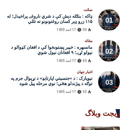
صحّت
ډاکه : بنګله‌ دېش کې د شري ناروغۍ پراخېدل؛ له
۱۱۵ زرو ډېر کسان روغتونونو ته تللي
50
17 اسد 1405
مقاله
مانسهره : خیبر پښتونخوا کې د افغان کډوالو د
نیولو لړۍ؛ ۹ افغانان نیول شوي
63
17 اسد 1405
اخبار جهان
نیویارک : د «جنسیتي اپارتایډ» د نړیوال جرم په
توګه د پېژندلو هڅې؛ نوې مرحله پیل شوه
52
17 اسد 1405
ویجت وبلاگ