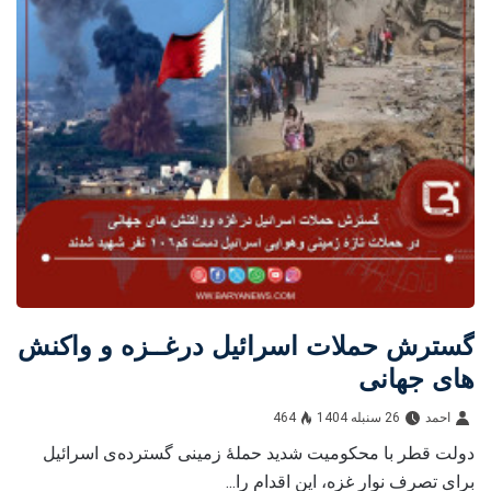
گسترش حملات اسرائیل درغــزه و واکنش
های جهانی
احمد
26 سنبله 1404
464
دولت قطر با محکومیت شدید حملۀ زمینی گسترده‌ی اسرائیل
برای تصرف نوار غزه، این اقدام را...