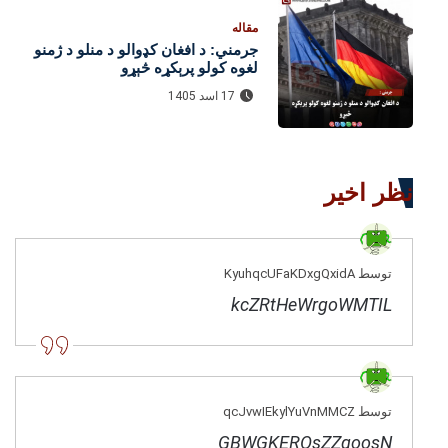
مقاله
جرمني: د افغان کډوالو د منلو د ژمنو
لغوه کولو پرېکړه څېړو
17 اسد 1405
نظر اخیر
توسط KyuhqcUFaKDxgQxidA
kcZRtHeWrgoWMTIL
توسط qcJvwIEkylYuVnMMCZ
GBWGKEROsZZqoosN