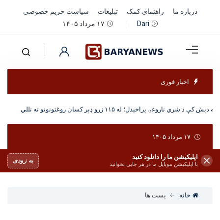
درباره ما
راهنمای کمک
تبلیغات
سیاست حریم خصوصی
۱۷ مرداد ۱۴۰۵
Dari
اخبار فوری
 دېش کې د شري ناروغۍ پراخېدل؛ له ۱۱۵ زرو ډېر کسان روغتونونو ته تللي
۱۷ مرداد ۱۴۰۵
اپلیکیشن ما را دانلود کنید
به زودی
با اپلیکیشن موبایل ما در هر جایی بخوانید
خانه
پست ها