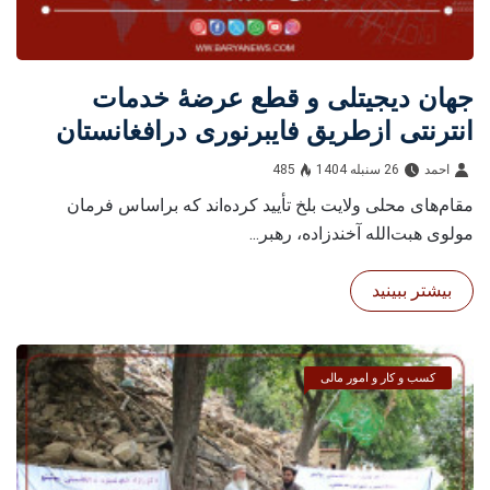
جهان دیجیتلی و قطع عرضۀ خدمات
انترنتی ازطریق فایبرنوری درافغانستان
احمد
26 سنبله 1404
485
مقام‌های محلی ولایت بلخ تأیید کرده‌اند که براساس فرمان
مولوی هبت‌الله آخندزاده، رهبر...
بیشتر ببینید
کسب و کار و امور مالی