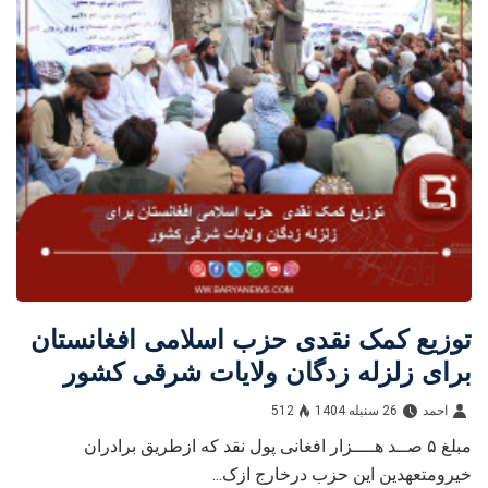
توزیع کمک نقدی حزب اسلامی افغانستان
برای زلزله زدگان ولایات شرقی کشور
احمد
26 سنبله 1404
512
مبلغ ۵ صــد هــــزار افغانی پول نقد که ازطریق برادران
خیرومتعهدین این حزب درخارج ازک...