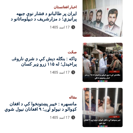
اخبار افغانستان
ایران پر طالبانو د فشار نوې جبهه
پرانیزي؛ د مزارشریف د دیپلوماتانو د
وژنې دوسیه بیا راپورته شوه
17 اسد 1405
صحّت
ډاکه : بنګله‌ دېش کې د شري ناروغۍ
پراخېدل؛ له ۱۱۵ زرو ډېر کسان
روغتونونو ته تللي
17 اسد 1405
مقاله
مانسهره : خیبر پښتونخوا کې د افغان
کډوالو د نیولو لړۍ؛ ۹ افغانان نیول شوي
17 اسد 1405