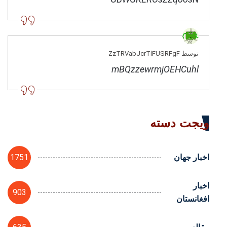
توسط ZzTRVabJcrTlFUSRFgF
mBQzzewrmjOEHCuhl
ویجت دسته
1751
اخبار جهان
اخبار
903
افغانستان