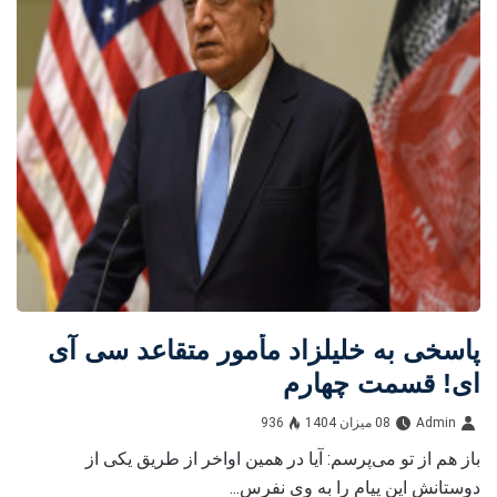
پاسخى به خليلزاد مأمور متقاعد سى آى
اى! قسمت چهارم
Admin
08 میزان 1404
936
باز هم از تو مى‌پرسم: آيا در همين اواخر از طريق يكى از
دوستانش اين پيام را به وى نفرس...