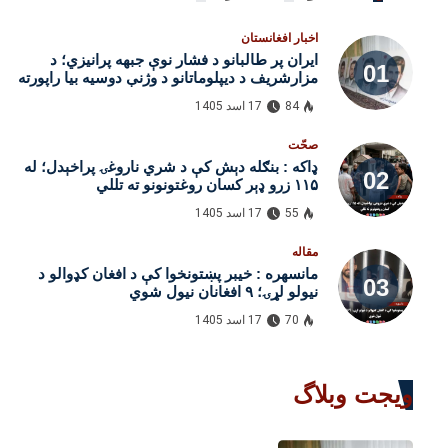
اخبار افغانستان
ایران پر طالبانو د فشار نوې جبهه پرانیزي؛ د
مزارشریف د دیپلوماتانو د وژنې دوسیه بیا راپورته
شوه
84
17 اسد 1405
صحّت
ډاکه : بنګله‌ دېش کې د شري ناروغۍ پراخېدل؛ له
۱۱۵ زرو ډېر کسان روغتونونو ته تللي
55
17 اسد 1405
مقاله
مانسهره : خیبر پښتونخوا کې د افغان کډوالو د
نیولو لړۍ؛ ۹ افغانان نیول شوي
70
17 اسد 1405
ویجت وبلاگ