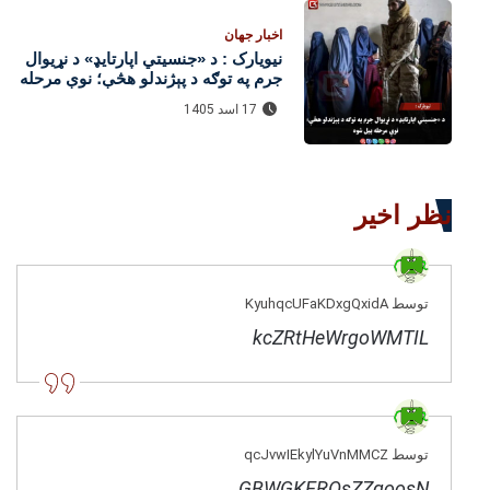
اخبار جهان
نیویارک : د «جنسیتي اپارتایډ» د نړیوال
جرم په توګه د پېژندلو هڅې؛ نوې مرحله
پیل شوه
17 اسد 1405
نظر اخیر
توسط KyuhqcUFaKDxgQxidA
kcZRtHeWrgoWMTIL
توسط qcJvwIEkylYuVnMMCZ
GBWGKEROsZZqoosN