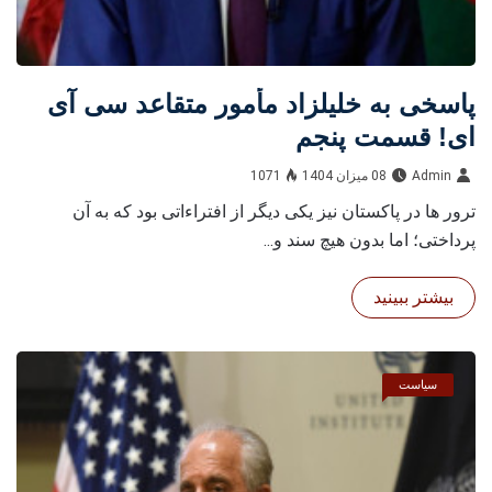
پاسخى به خليلزاد مأمور متقاعد سى آى
اى! قسمت پنجم
Admin
08 میزان 1404
1071
ترور ها در پاكستان نيز يكى ديگر از افتراءاتى بود كه به آن
پرداختى؛ اما بدون هيچ سند و...
بیشتر ببینید
سیاست