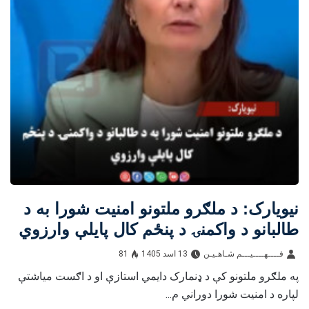
نیویارک: د ملګرو ملتونو امنیت شورا به د
طالبانو د واکمنۍ د پنځم کال پایلې وارزوي
فــــهــــيـــم شـاهـیـن‎‎
13 اسد 1405
81
په ملګرو ملتونو کې د ډنمارک دایمي استازې او د اګست میاشتې
لپاره د امنیت شورا دوراني م...