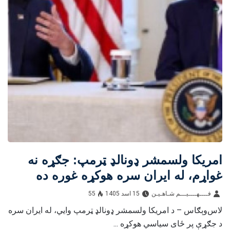
امریکا ولسمشر ډونالډ ټرمپ: جګړه نه
غواړم، له ایران سره هوکړه غوره ده
فــــهــــيـــم شـاهـیـن‎‎
15 اسد 1405
55
لاس‌وېګاس – د امریکا ولسمشر ډونالډ ټرمپ وایي، له ایران سره
د جګړې پر ځای سیاسي هوکړه ...