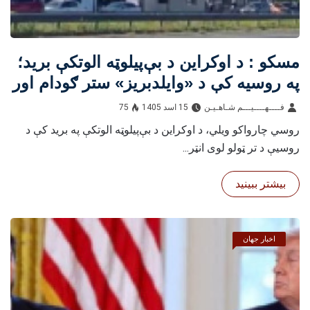
مسکو : د اوکراین د بې‌پیلوټه الوتکې برید؛
په روسیه کې د «وایلدبریز» ستر ګودام اور
واخیست
فــــهــــيـــم شـاهـیـن‎‎
15 اسد 1405
75
روسي چارواکو ویلي، د اوکراین د بې‌پیلوټه الوتکې په برید کې د
روسیې د تر ټولو لوی انټر...
بیشتر ببینید
اخبار جهان