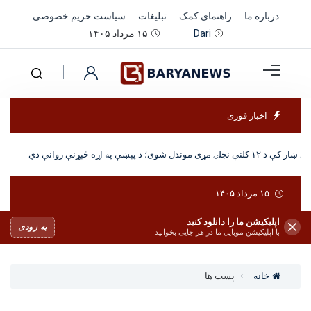
درباره ما
راهنمای کمک
تبلیغات
سیاست حریم خصوصی
۱۵ مرداد ۱۴۰۵
Dari
اخبار فوری
نجلۍ مړی موندل شوی؛ د پېښې په اړه څېړنې روانې دي
۱۵ مرداد ۱۴۰۵
اپلیکیشن ما را دانلود کنید
به زودی
با اپلیکیشن موبایل ما در هر جایی بخوانید
خانه
پست ها