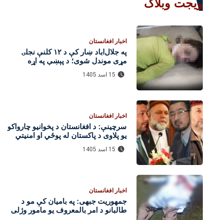
ویجت وبلاگ
اخبار افغانستان
په جلال‌اباد ښار کې د ۱۲ کلنې نجلۍ
مړی موندل شوی؛ د پېښې په اړه
څېړنې روانې دي
15 اسد 1405
اخبار افغانستان
سرچینې: د افغانستان د پخوانیو چارواکو
یو پلاوی د پاکستان له پوځي او امنیتي
چارواکو سره د لیدنو لپاره اسلام‌اباد ته
15 اسد 1405
تللی
اخبار افغانستان
جمهوریت جبهی: په بامیان کې مو د
طالبانو د امر بالمعروف یو مامور وژلی