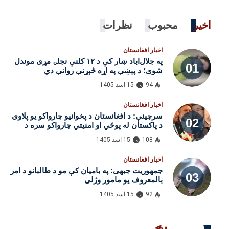
اخیر
محبوب
نظرات
اخبار افغانستان
په جلال‌اباد ښار کې د ۱۲ کلنې نجلۍ مړی موندل
شوی؛ د پېښې په اړه څېړنې روانې دي
94
15 اسد 1405
اخبار افغانستان
سرچینې: د افغانستان د پخوانیو چارواکو یو پلاوی
د پاکستان له پوځي او امنیتي چارواکو سره د
لیدنو لپاره اسلام‌اباد ته تللی
108
15 اسد 1405
اخبار افغانستان
جمهوریت جبهی: په بامیان کې مو د طالبانو د امر
بالمعروف یو مامور وژلی
92
15 اسد 1405