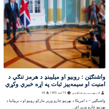
واشنګټن : روبیو او میلیبنډ د هرمز تنګي د
امنیت او سیمه‌ییز ثبات په اړه خبرې وکړې
فــــهــــيـــم شـاهـیـن‎‎
15 اسد 1405
68
واشنګټن – د امریکا د بهرنیو چارو وزیر مارکو روبیو او د بریټانیا د
بهرنیو چارو وزیر اې...