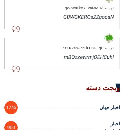
توسط qcJvwIEkylYuVnMMCZ
GBWGKEROsZZqoosN
توسط ZzTRVabJcrTlFUSRFgF
mBQzzewrmjOEHCuhl
ویجت دسته
1746
اخبار جهان
اخبار
900