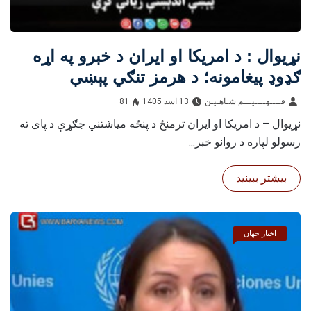
نړیوال : د امریکا او ایران د خبرو په اړه
ګډوډ پیغامونه؛ د هرمز تنګي پېښې
اندېښنې زیاتې کړې
فــــهــــيـــم شـاهـیـن‎‎
13 اسد 1405
81
نړیوال – د امریکا او ایران ترمنځ د پنځه میاشتني جګړې د پای ته
رسولو لپاره د روانو خبر...
بیشتر ببینید
اخبار جهان