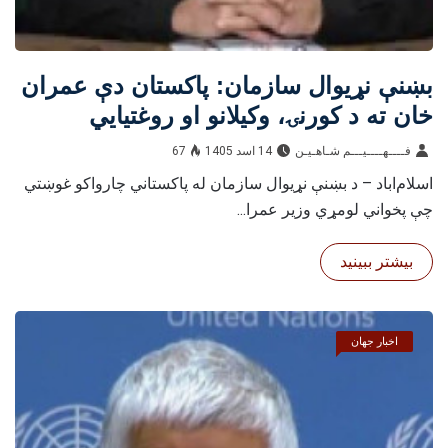
بښنې نړیوال سازمان: پاکستان دې عمران
خان ته د کورنۍ، وکیلانو او روغتیايي
خدمتونو د لاسرسي حق ورکړي
فــــهــــيـــم شـاهـیـن‎‎
14 اسد 1405
67
اسلام‌اباد – د بښنې نړیوال سازمان له پاکستاني چارواکو غوښتي
چې پخواني لومړي وزیر عمرا...
بیشتر ببینید
اخبار جهان