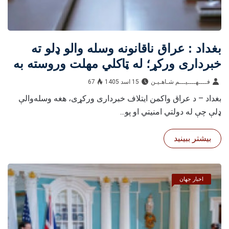
بغداد : عراق ناقانونه وسله‌ والو ډلو ته
خبرداری ورکړ؛ له ټاکلي مهلت وروسته به
د ترهګرۍ ضد قانون پلی شي
فــــهــــيـــم شـاهـیـن‎‎
15 اسد 1405
67
بغداد – د عراق واکمن ایتلاف خبرداری ورکړی، هغه وسله‌والې
ډلې چې له دولتي امنیتي او پو...
بیشتر ببینید
اخبار جهان