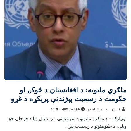
ملګري ملتونه: د افغانستان د څوکۍ او
حکومت د رسمیت پېژندنې پرېکړه د غړو
هېوادونو صلاحیت دی
فــــهــــيـــم شـاهـیـن‎‎
14 اسد 1405
73
نیویارک – د ملګرو ملتونو د سرمنشي مرستیال ویاند فرحان حق
ویلي، د حکومتونو د رسمیت پېژ...