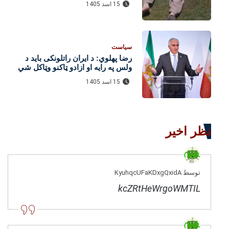
15 اسد 1405
سیاست
رضا پهلوي: د ایران راتلونکی باید د
ولس په رایه او ازادو ټاکنو وټاکل شي
15 اسد 1405
نظر اخیر
توسط KyuhqcUFaKDxgQxidA
kcZRtHeWrgoWMTIL