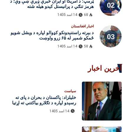
ټرمپ: د امریکا او ایران خبرې ډېرې ښې وې؛ د
هرمز تنګي د پرانیستل کېدو هیله شته
68
14 اسد 1405
اخبار افغانستان
د بېرته راستنېدونکو کډوالو لپاره د وېشل شویو
ځمکو شمېر له ۶۵ زرو واوښت
58
14 اسد 1405
آخرین اخبار
سیاست
خلیلزاد: پاکستان د بحران د پای ته
رسېدو لپاره د تګلارو بیاکتنې ته اړتیا
لري
14 اسد 1405