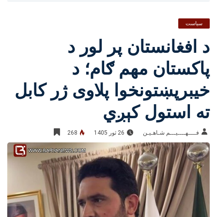
سیاست
د افغانستان پر لور د
پاکستان مهم ګام؛ د
خیبرپښتونخوا پلاوی ژر کابل
ته استول کېږي
فــــهــــيـــم شـاهـیـن‎‎
26 ثور 1405
268