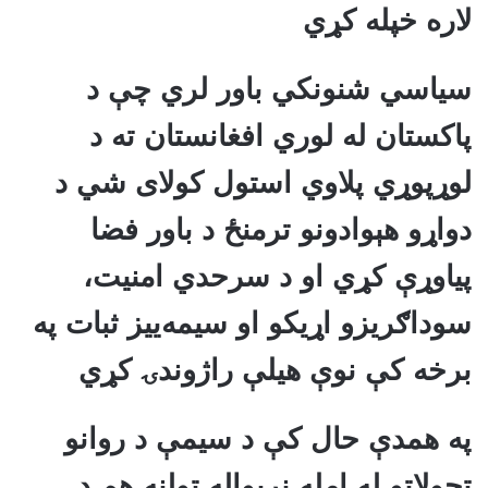
لاره خپله کړي
سیاسي شنونکي باور لري چې د
پاکستان له لوري افغانستان ته د
لوړپوړي پلاوي استول کولای شي د
دواړو هېوادونو ترمنځ د باور فضا
پیاوړې کړي او د سرحدي امنیت،
سوداګریزو اړیکو او سیمه‌ییز ثبات په
برخه کې نوې هیلې راژوندۍ کړي
په همدې حال کې د سیمې د روانو
تحولاتو له امله نړیواله ټولنه هم د