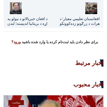
افغانستان تعلیمي معیار: د
د افغان خبریالانو د نیولو په
هرات د زرګونو زده‌کوونکو
اړه د بریتانیا اندېښنه؛ لندن
ستونزمن حالت؛ ماشومان
د روڼتیا او د رسنیو د
تر اسمان لاندې زده‌کړو ته
خوندیتوب غوښتنه وکړه
اړ دي
برای نظر دادن باید ثبت‌نام کرده یا وارد شده باشید
ورود?
اخبار مرتبط
اخبار محبوب
سیاست