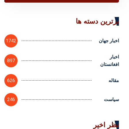
برترین دسته ها
1742
اخبار جهان
اخبار
897
افغانستان
626
مقاله
246
سیاست
نظر اخیر