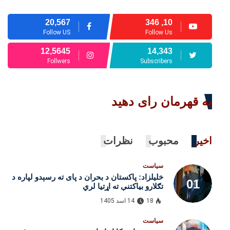
20,567
10, 346
Follow US
Follow Us
12,5645
14,343
Follwers
Subscribers
به قهرمان رای دهید
اخیر
محبوب
نظرات
سیاست
خلیلزاد: پاکستان د بحران د پای ته رسېدو لپاره د
تګلارو بیاکتنې ته اړتیا لري
18
14 اسد 1405
سیاست