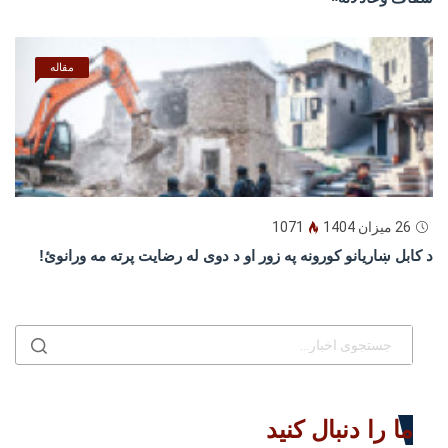
مقاله
26 میزان 1404
1071
د كابل ښاريانو كورونه په زور او د دوى له رضايت پرته مه ورانوئ!
ما را دنبال کنید