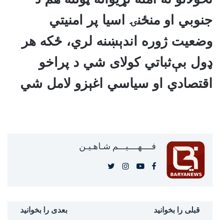
جنوبي او منځنۍ اسیا پر امنیتي
وضعیت ژوره اندېښنه لري، ځکه هر
ډول بې‌ثباتي کولای شي د پراخو
اقتصادي او سیاسي اغېزو لامل شي
فــــهــــيـــم شـاهـیـن‎‎
قبلی را بخوانید
بعدی را بخوانید