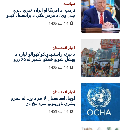
سیاست
ټرمپ: د امریکا او ایران خبرې ډېرې
ښې وې؛ د هرمز تنګي د پرانیستل کېدو
هیله شته
14 اسد 1405
اخبار افغانستان
د بېرته راستنېدونکو کډوالو لپاره د
وېشل شویو ځمکو شمېر له ۶۵ زرو
واوښت
14 اسد 1405
اخبار افغانستان
اوچا: افغانستان لا هم د نړۍ له سترو
بشري ناورینونو سره مخ دی
14 اسد 1405