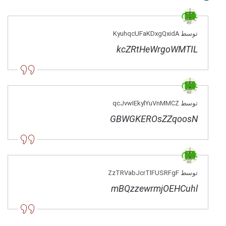
توسط KyuhqcUFaKDxgQxidA
kcZRtHeWrgoWMTIL
توسط qcJvwIEkylYuVnMMCZ
GBWGKEROsZZqoosN
توسط ZzTRVabJcrTlFUSRFgF
mBQzzewrmjOEHCuhl