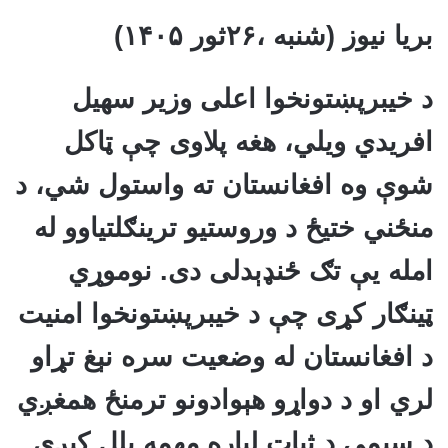
بریا نیوز (شنبه ،۲۶ثور ۱۴۰۵)
د خیبرپښتونخوا اعلی وزیر سهیل
افریدي ویلي، هغه پلاوی چې ټاکل
شوې وه افغانستان ته واستول شي، د
منځني ختیځ د وروستیو ترینګلتیاوو له
امله یې تګ ځنډېدلی دی. نوموړي
ټینګار کړی چې د خیبرپښتونخوا امنیت
د افغانستان له وضعیت سره نېغ تړاو
لري او د دواړو هېوادونو ترمنځ همغږي
د سیمې د ثبات لپاره مهمه بلل کېږي