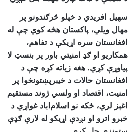
سهیل افریدي د خپلو څرګندونو پر
مهال ویلي، پاکستان هڅه کوي چې له
افغانستان سره اړیکې د تفاهم،
همکاریو او ګډ امنیتي باور پر بنسټ لا
پیاوړې کړي. هغه زیاته کړه چې د
افغانستان حالات د خیبرپښتونخوا پر
امنیت، اقتصاد او ولسي ژوند مستقیم
اغېز لري، ځکه نو اسلام‌اباد غواړي د
خبرو اترو او نږدې اړیکو له لارې ګډې
ستونزې حل کړي