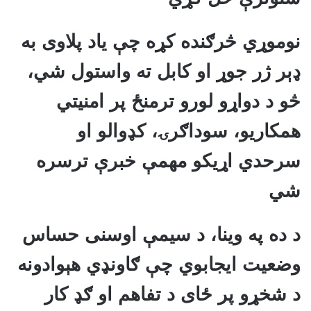
نوموړي څرګنده کړه چې یاد پلاوی به
ډېر ژر جوړ او کابل ته واستول شي،
څو د دواړو لورو ترمنځ پر امنیتي
همکاریو، سوداګرۍ، کډوالو او
سرحدي اړیکو مهمې خبرې ترسره
شي
د ده په وینا، د سیمې اوسنی حساس
وضعیت ایجابوي چې ګاونډي هېوادونه
د شخړو پر ځای د تفاهم او ګډ کار