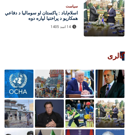
سیاست
اسلام‌اباد : پاکستان او سومالیا د دفاعي
همکاریو د پراختیا لپاره دوه
هوکړه‌لیکونه لاسلیک کړل
14 اسد 1405
گالری