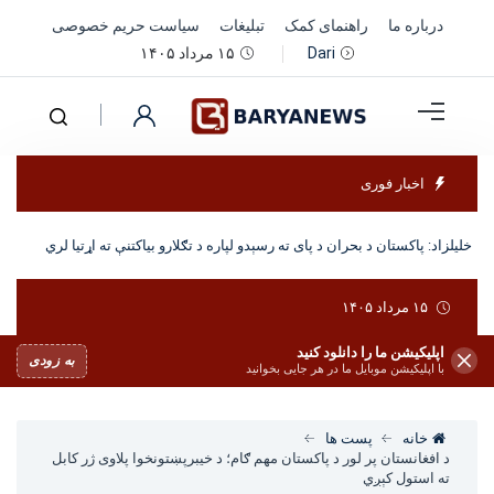
درباره ما
راهنمای کمک
تبلیغات
سیاست حریم خصوصی
۱۵ مرداد ۱۴۰۵
Dari
اخبار فوری
خلیلزاد: پاکستان د بحران د پای ته رسېدو لپاره د تګلارو بیاکتنې ته اړتیا لري
۱۵ مرداد ۱۴۰۵
اپلیکیشن ما را دانلود کنید
به زودی
با اپلیکیشن موبایل ما در هر جایی بخوانید
خانه
پست ها
د افغانستان پر لور د پاکستان مهم ګام؛ د خیبرپښتونخوا پلاوی ژر کابل
ته استول کېږي