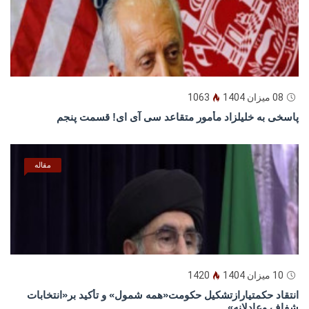
08 میزان 1404
1063
پاسخى به خليلزاد مأمور متقاعد سى آى اى! قسمت پنجم
مقاله
10 میزان 1404
1420
انتقاد حکمتیارازتشکیل حکومت«همه شمول» و تأکید بر«انتخابات
شفاف وعادلانه»