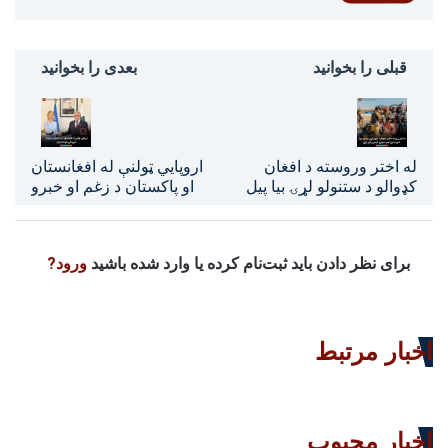
قبلی را بخوانید
بعدی را بخوانید
له اختر وروسته د افغان
اروپایي ټولنې له افغانستان
کډوالو د ستنولو لړۍ بیا پیل
او پاکستان د زغم او خبرو
شوه؛ د تورخم تړل کېدو
اترو غوښتنه وکړه
ستونزې لا پسې زیاتې کړې
برای نظر دادن باید ثبت‌نام کرده یا وارد شده باشید
ورود?
اخبار مرتبط
اخبار محبوب