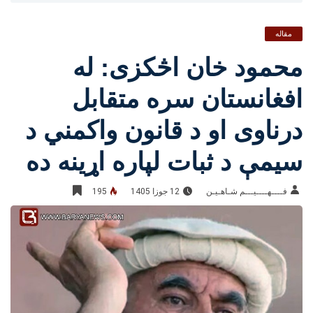
مقاله
محمود خان اڅکزی: له
افغانستان سره متقابل
درناوی او د قانون واکمني د
سیمې د ثبات لپاره اړینه ده
فــــهــــيـــم شـاهـیـن‎‎
12 جوزا 1405
195