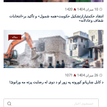
10 میزان 1404
1420
انتقاد حکمتیارازتشکیل حکومت«همه شمول» و تأکید بر«انتخابات
شفاف وعادلانه»
مقاله
26 میزان 1404
1071
د كابل ښاريانو كورونه په زور او د دوى له رضايت پرته مه ورانوئ!