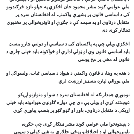
ملي عوامي ګوند مشر محمود خان اڅکزي په خپلو تازه څرګندونو
کې د اساسي قانون پر بشپړې واکمنۍ، له افغانستان سره پر
متقابل درناوي او په سیمه کې د جګړې او تاوتریخوالي پر مخنیوي
ټینګار کړی دی
اڅکزي ویلي چې په پاکستان کې د سیاسي او دولتي چارو بنسټ
باید اساسي قانون وي او ټولې ادارې او ځواکونه باید خپلې چارې د
قانون له مخې پر مخ یوسي
د هغه په وینا، د قانون واکمني د هېواد د سیاسي ثبات، ولسواکۍ او
ملي یووالي لپاره بنسټیز ارزښت لري
نوموړي همدارنګه له افغانستان سره د ښو او متوازنو اړیکو
غوښتنه کړې او ویلي یې دي چې دواړه ګاونډي هېوادونه باید خپلې
اړیکې د متقابل درناوي، باور او ګډو ګټو پر بنسټ پیاوړې کړي
د پښتونخوا ملي عوامي ګوند مشر ټینګار کړی چې جګړه،
تاوتریخوالی او د اختلافاتو پوځي حللارې نه شي کولی د سیمې