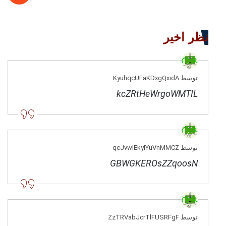
نظر اخیر
توسط KyuhqcUFaKDxgQxidA
kcZRtHeWrgoWMTIL
توسط qcJvwIEkylYuVnMMCZ
GBWGKEROsZZqoosN
توسط ZzTRVabJcrTlFUSRFgF