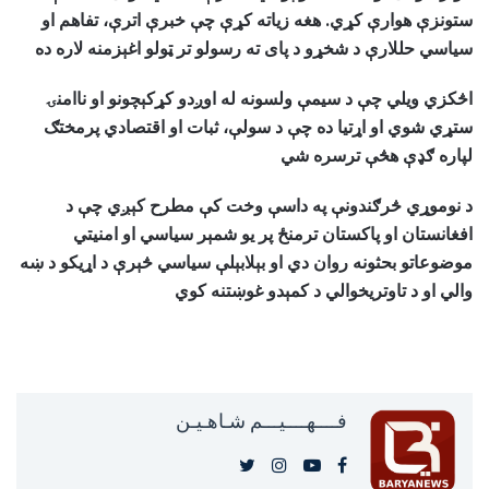
ستونزې هوارې کړي. هغه زیاته کړې چې خبرې اترې، تفاهم او
سیاسي حللارې د شخړو د پای ته رسولو تر ټولو اغېزمنه لاره ده
اڅکزي ویلي چې د سیمې ولسونه له اوږدو کړکېچونو او ناامنۍ
ستړي شوي او اړتیا ده چې د سولې، ثبات او اقتصادي پرمختګ
لپاره ګډې هڅې ترسره شي
د نوموړي څرګندونې په داسې وخت کې مطرح کېږي چې د
افغانستان او پاکستان ترمنځ پر یو شمېر سیاسي او امنیتي
موضوعاتو بحثونه روان دي او بېلابېلې سیاسي څېرې د اړیکو د ښه
والي او د تاوتریخوالي د کمېدو غوښتنه کوي
فــــهــــيـــم شـاهـیـن‎‎