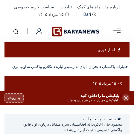
درباره ما
راهنمای کمک
تبلیغات
سیاست حریم خصوصی
۱۵ مرداد ۱۴۰۵
Dari
اخبار فوری
خلیلزاد: پاکستان د بحران د پای ته رسېدو لپاره د تګلارو بیاکتنې ته اړتیا لري
۱۵ مرداد ۱۴۰۵
اپلیکیشن ما را دانلود کنید
به زودی
با اپلیکیشن موبایل ما در هر جایی بخوانید
خانه
پست ها
محمود خان اڅکزی: له افغانستان سره متقابل درناوی او د قانون
واکمني د سیمې د ثبات لپاره اړینه ده