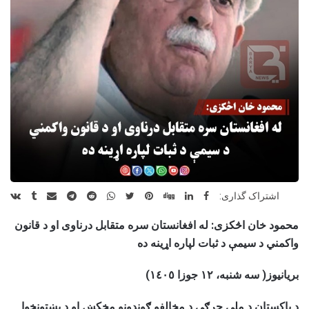
اشتراک گذاری:
محمود خان اڅکزی: له افغانستان سره متقابل درناوی او د قانون
واکمني د سیمې د ثبات لپاره اړینه ده
بریانیوز( سه شنبه، ۱۲ جوزا ١٤٠٥)
د پاکستان د ملي جرګې د مخالفو ګوندونو مخکښ او د پښتونخوا