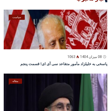
سیاست
08 میزان 1404
1063
پاسخى به خليلزاد مأمور متقاعد سى آى اى! قسمت پنجم
مقاله