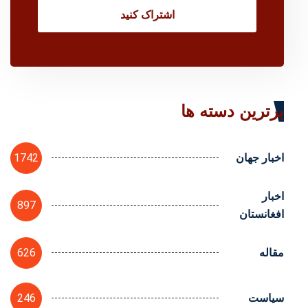
اشتراک کنید
برترین دسته ها
1742
اخبار جهان
اخبار
897
افغانستان
626
مقاله
246
سیاست