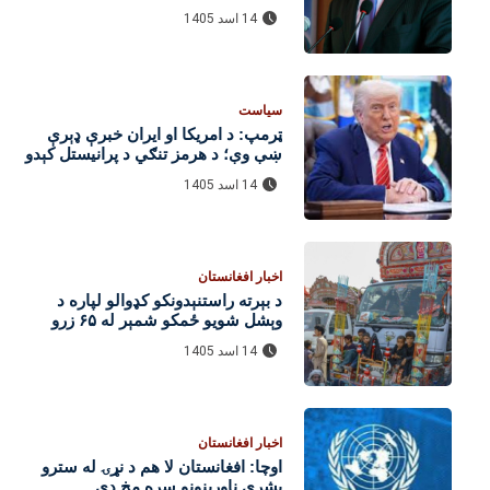
لري
14 اسد 1405
سیاست
ټرمپ: د امریکا او ایران خبرې ډېرې
ښې وې؛ د هرمز تنګي د پرانیستل کېدو
هیله شته
14 اسد 1405
اخبار افغانستان
د بېرته راستنېدونکو کډوالو لپاره د
وېشل شویو ځمکو شمېر له ۶۵ زرو
واوښت
14 اسد 1405
اخبار افغانستان
اوچا: افغانستان لا هم د نړۍ له سترو
بشري ناورینونو سره مخ دی