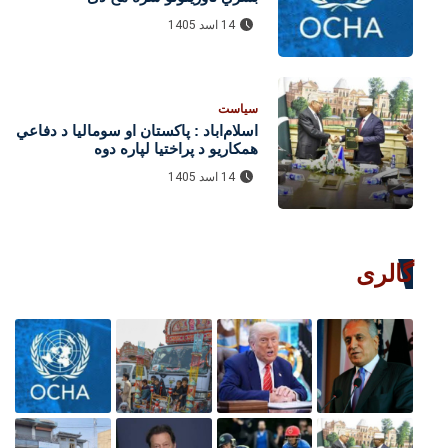
14 اسد 1405
سیاست
اسلام‌اباد : پاکستان او سومالیا د دفاعي
همکاریو د پراختیا لپاره دوه
هوکړه‌لیکونه لاسلیک کړل
14 اسد 1405
گالری