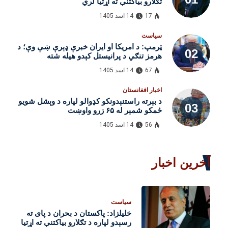
تګلارو بیاکتنې ته اړتیا لري
17
14 اسد 1405
سیاست
ټرمپ: د امریکا او ایران خبرې ډېرې ښې وې؛ د
هرمز تنګي د پرانیستل کېدو هیله شته
67
14 اسد 1405
اخبار افغانستان
د بېرته راستنېدونکو کډوالو لپاره د وېشل شویو
ځمکو شمېر له ۶۵ زرو واوښت
56
14 اسد 1405
آخرین اخبار
سیاست
خلیلزاد: پاکستان د بحران د پای ته
رسېدو لپاره د تګلارو بیاکتنې ته اړتیا