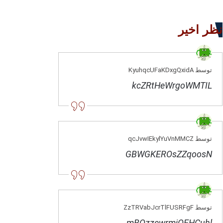
نظر اخیر
توسط KyuhqcUFaKDxgQxidA
kcZRtHeWrgoWMTIL
توسط qcJvwIEkylYuVnMMCZ
GBWGKEROsZZqoosN
توسط ZzTRVabJcrTlFUSRFgF
mBQzzewrmjOEHCuhl