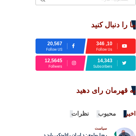
ما را دنبال کنید
20,567
10, 346
Follow US
Follow Us
12,5645
14,343
Follwers
Subscribers
به قهرمان رای دهید
اخیر
محبوب
نظرات
سیاست
رضا پهلوي: د ایران راتلونکی باید د