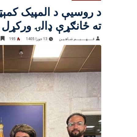
د روسیې د المپیک کمېټ
ته ځانګړې ډالۍ ورکړل
فــــهــــيـــم شـاهـیـن‎‎
13 جوزا 1405
195