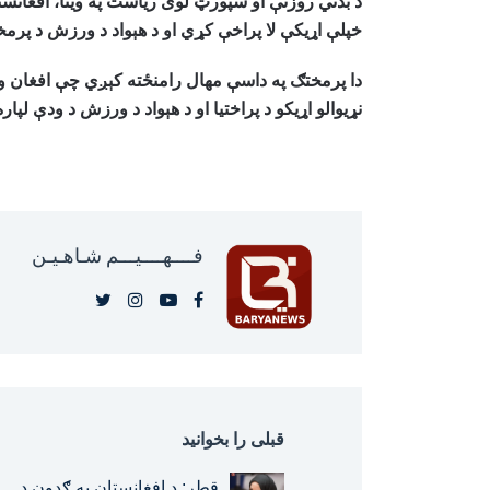
د بدني روزنې او سپورټ لوی ریاست په وینا، افغانس
خپلې اړیکې لا پراخې کړي او د هېواد د ورزش د پرم
دا پرمختګ په داسې مهال رامنځته کېږي چې افغان ور
نړیوالو اړیکو د پراختیا او د هېواد د ورزش د ودې لپ
فــــهــــيـــم شـاهـیـن‎‎
قبلی را بخوانید
قطر: د افغانستان په ګډون د