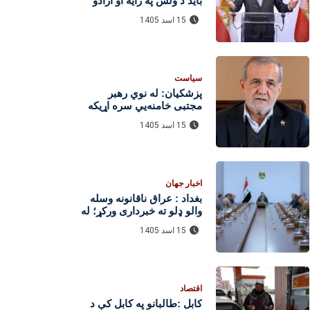
باید د ولس په رایه او ازادو
ټاکنو وټاکل شي
15 اسد 1405
سیاست
پزشکیان: له نوي رهبر
مجتبی خامنه‌یي سره اړیکه
نیول خورا ستونزمن دي
15 اسد 1405
اخبار جهان
بغداد : عراق ناقانونه وسله‌
والو ډلو ته خبرداری ورکړ؛ له
ټاکلي مهلت وروسته به د
15 اسد 1405
ترهګرۍ ضد قانون پلی شي
اقتصاد
کابل :طالبانو په کابل کې د