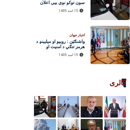
سون توکو نوې بیې اعلان
کړې؛ د پټرولو او ډیزلو
15 اسد 1405
نرخونه وټاکل شول
اخبار جهان
واشنګټن : روبیو او میلیبنډ د
هرمز تنګي د امنیت او
سیمه‌ییز ثبات په اړه خبرې
15 اسد 1405
وکړې
گالری