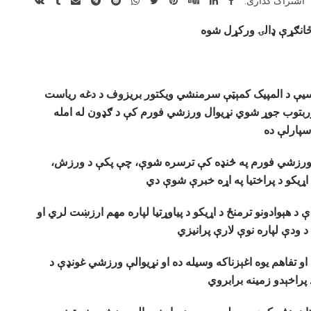
اشتراک گذاری:
 ځانګړې ډالۍ ورکړل شوه
سیې د المپیک کمېټې سرمنشي ویکتور بریزوف د دغه ریاست
ربتوب جوړ شوي نړیوال ورزشي فورم کې د ګډون له امله
سپارلې ده
وال ورزشي فورم په څنډه کې ترسره شوې، چې پکې د ورزش،
ي اړیکو د پراختیا په اړه خبرې شوې دي
د هېوادونو ترمنځ د اړیکو د پیاوړتیا لپاره مهم ارزښت لري او
 ودې لپاره نوې لارې پرانیزي
و تفاهم یوه اغېزناکه وسیله ده او نړیوالې ورزشي غونډې د
 پراخېدو زمینه برابروي