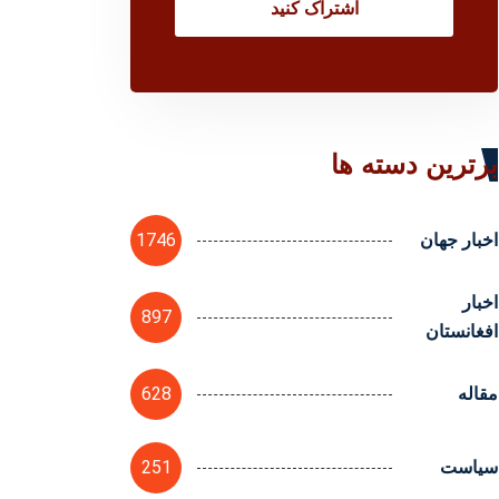
اشتراک کنید
برترین دسته ها
1746
اخبار جهان
اخبار
897
افغانستان
628
مقاله
251
سیاست