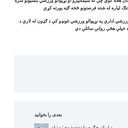
تان هڅه کوي چې له سیمه‌ییزو او نړیوالو ورزشي بنسټونو سره
ختګ لپاره له شته فرصتونو څخه ګټه پورته کړي
زشي ادارې په نړیوالو ورزشي غونډو کې د ګډون له لارې د
اره خپلې هڅې روانې ساتلې دي
بعدی را بخوانید
د ایران جګړه بیا توده شوې؛ د تېلو