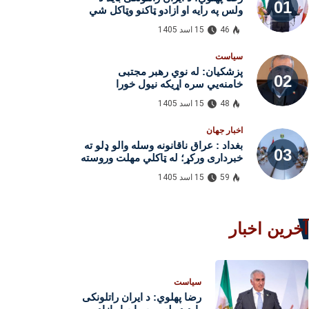
ولس په رایه او ازادو ټاکنو وټاکل شي
46
15 اسد 1405
سیاست
پزشکیان: له نوي رهبر مجتبی
خامنه‌یي سره اړیکه نیول خورا
ستونزمن دي
48
15 اسد 1405
اخبار جهان
بغداد : عراق ناقانونه وسله‌ والو ډلو ته
خبرداری ورکړ؛ له ټاکلي مهلت وروسته
به د ترهګرۍ ضد قانون پلی شي
59
15 اسد 1405
آخرین اخبار
سیاست
رضا پهلوي: د ایران راتلونکی