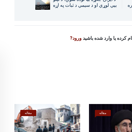
ره
بیې لوړې او د سیمې د ثبات په اړه
و
اندېښنې زیاتې شوې
نام کرده یا وارد شده باشید
ورود?
مقاله
مقاله