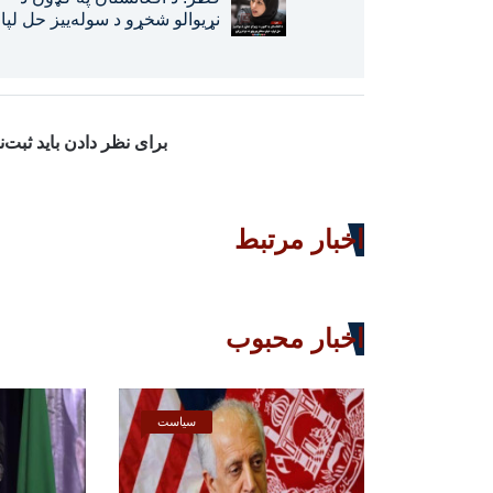
نړیوالو شخړو د سوله‌ییز حل لپا
خپلو منځګړیتوبونو ته دوام ورکو
برای نظر دادن باید ثبت‌
اخبار مرتبط
اخبار محبوب
سیاست