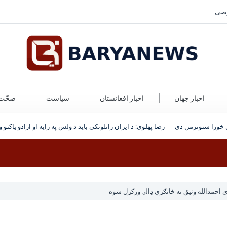
صی
اخبار جهان
اخبار افغانستان
سیاست
صحّت
خورا ستونزمن دي
رضا پهلوي: د ایران راتلونکی باید د ولس په رایه او ازادو ټاکنو و
ي احمدالله وثیق ته ځانګړې ډالۍ ورکړل شوه