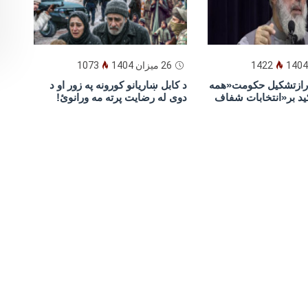
1422
26 میزان 1404
1073
یارازتشکیل حکومت«همه
د كابل ښاريانو كورونه په زور او د
ید بر«انتخابات شفاف
دوى له رضايت پرته مه ورانوئ!