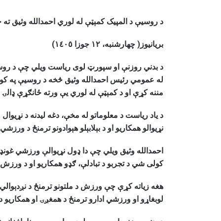
د روسیې د المپیک کمېټې له لوري احمدالله وثیق ته
بریانیوز(
چهار
شنبه، ۱۲ جوزا ١٤٠٥)
د بدني روزنې او سپورټ لوی ریاست ویلي چې د رو
له عمومي رئیس احمدالله وثیق څخه د روسیې په کو
مننه کړې او د کمېټې له لوري یې ورته ځانګړې ډالۍ 
د یاد ریاست د معلوماتو له مخې، دغه لیدنه د نړی
نړیوالو همکاریو او د بېلابېلو هېوادونو ترمنځ د ورزش
احمدالله وثیق ویلي چې دا ډول نړیوالې ورزشي غونډې 
کولی شي د تجربو د تبادلې، ګډو همکاریو او د ورزش د
هغه زیاته کړې چې ورزش د ملتونو ترمنځ د نږدېوالي ا
لوبغاړو او ورزشي ادارو ترمنځ د همغږۍ او همکاریو د