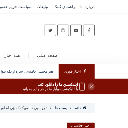
درباره ما
راهنمای کمک
تبلیغات
سیاست حریم خصو
صفحه اصلی
همه اخبار
د ترهګرۍ ضد قانون پلی شي
اخبار فوری
پزشکیان: له نوي رهبر مجتبی خامنه‌یي سره اړیکه نیول 
اپلیکیشن ما را دانلود کنید
با اپلیکیشن موبایل ما در هر جایی بخوانید
خانه
پست ها
د روسیې د المپیک کمېټې له لور
اخبار افغانستان