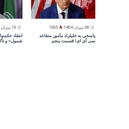
08 میزان 1404
1065
10 میزان 1404
پاسخى به خليلزاد مأمور متقاعد
انتقاد حکمت
سى آى اى! قسمت پنجم
شمول» و تأک
وعادلانه»