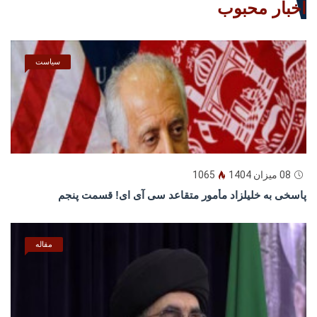
اخبار محبوب
سیاست
08 میزان 1404
1065
پاسخى به خليلزاد مأمور متقاعد سى آى اى! قسمت پنجم
مقاله