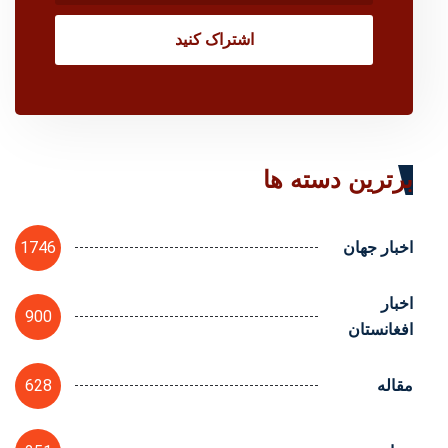
اشتراک کنید
برترین دسته ها
1746
اخبار جهان
اخبار
900
افغانستان
628
مقاله