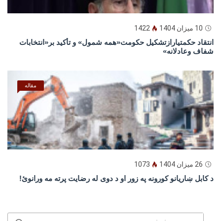
10 میزان 1404
1422
انتقاد حکمتیارازتشکیل حکومت«همه شمول» و تأکید بر«انتخابات
شفاف وعادلانه»
مقاله
26 میزان 1404
1073
د كابل ښاريانو كورونه په زور او د دوى له رضايت پرته مه ورانوئ!