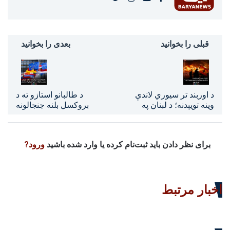
قبلی را بخوانید
بعدی را بخوانید
د اوربند تر سیوري لاندې
د طالبانو استازو ته د
وینه تویېدنه؛ د لبنان په
بروکسل بلنه جنجالونه
سویل کې د اسراییلي
راپارولي؛ اروپايي
بریدونو له امله۶تنه وژل
سیاستوال او د بشري
شوي
حقونو ډلې اندېښمنې دي
برای نظر دادن باید ثبت‌نام کرده یا وارد شده باشید
ورود?
اخبار مرتبط