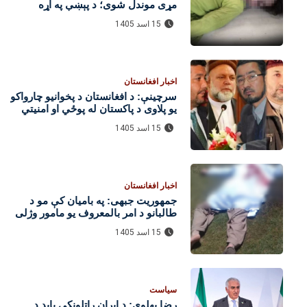
مړی موندل شوی؛ د پېښې په اړه
څېړنې روانې دي
15 اسد 1405
اخبار افغانستان
سرچینې: د افغانستان د پخوانیو چارواکو
یو پلاوی د پاکستان له پوځي او امنیتي
چارواکو سره د لیدنو لپاره اسلام‌اباد ته
15 اسد 1405
تللی
اخبار افغانستان
جمهوریت جبهی: په بامیان کې مو د
طالبانو د امر بالمعروف یو مامور وژلی
15 اسد 1405
سیاست
رضا پهلوي: د ایران راتلونکی باید د