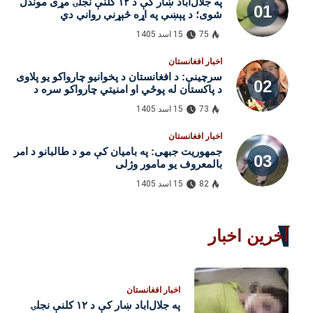
په جلال‌اباد ښار کې د ۱۲ کلنې نجلۍ مړی موندل
شوی؛ د پېښې په اړه څېړنې روانې دي
75
15 اسد 1405
اخبار افغانستان
سرچینې: د افغانستان د پخوانیو چارواکو یو پلاوی
د پاکستان له پوځي او امنیتي چارواکو سره د
لیدنو لپاره اسلام‌اباد ته تللی
73
15 اسد 1405
اخبار افغانستان
جمهوریت جبهی: په بامیان کې مو د طالبانو د امر
بالمعروف یو مامور وژلی
82
15 اسد 1405
آخرین اخبار
اخبار افغانستان
په جلال‌اباد ښار کې د ۱۲ کلنې نجلۍ