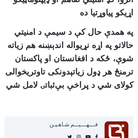
اړیکو پیاوړتیا ده
په همدې حال کې د سیمې د امنیتي
حالاتو په اړه نړیواله اندېښنه هم زیاته
شوې، ځکه د افغانستان او پاکستان
ترمنځ هر ډول زیاتېدونکی تاوتریخوالی
کولای شي د پراخې بې‌ثباتۍ لامل شي
فــــهــــيـــم شـاهـیـن‎‎