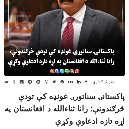
اشتراک گذاری:
پاکستانۍ سناتورۍ غونډه کې تودې
څرګندونې؛ رانا ثناءالله د افغانستان په
اړه تازه ادعاوې
وکړې