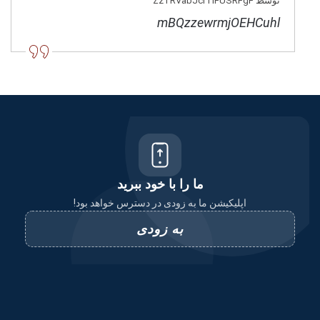
توسط ZzTRVabJcrTlFUSRFgF
mBQzzewrmjOEHCuhl
ما را با خود ببرید
اپلیکیشن ما به زودی در دسترس خواهد بود!
به زودی