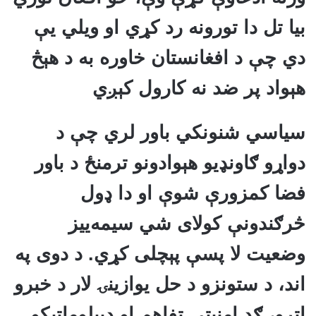
بیا تل دا تورونه رد کړي او ویلي یې
دي چې د افغانستان خاوره به د هېڅ
هېواد پر ضد نه کارول کېږي
سیاسي شنونکي باور لري چې د
دواړو ګاونډیو هېوادونو ترمنځ د باور
فضا کمزورې شوې او دا ډول
څرګندونې کولای شي سیمه‌ییز
وضعیت لا پسې پېچلی کړي. د دوی په
اند، د ستونزو د حل یوازینۍ لار د خبرو
اترو، ګډ امنیتي تفاهم او ډیپلوماټیکو