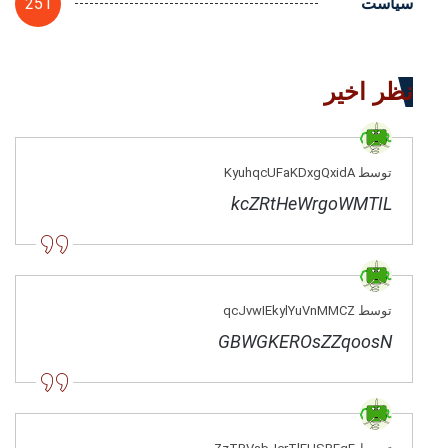
251
سیاست
نظر اخیر
توسط KyuhqcUFaKDxgQxidA
kcZRtHeWrgoWMTIL
توسط qcJvwIEkylYuVnMMCZ
GBWGKEROsZZqoosN