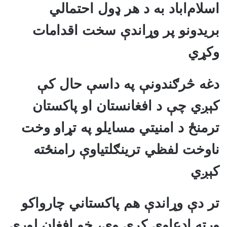
اسلام‌اباد به د هر ډول احتمالي
بریدونو پر وړاندې سخت اقدامات
وکړي
دغه څرګندونې په داسې حال کې
کېږي چې د افغانستان او پاکستان
ترمنځ د امنیتي مسایلو په تړاو وخت
ناوخت لفظي ترینګلتیاوې رامنځته
کېږي
تر دې وړاندې هم پاکستاني چارواکو
ورته ادعاوې کړې وې، خو افغان لوري