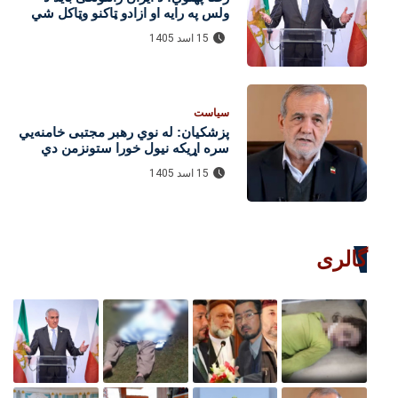
ولس په رایه او ازادو ټاکنو وټاکل شي
15 اسد 1405
سیاست
پزشکیان: له نوي رهبر مجتبی خامنه‌یي
سره اړیکه نیول خورا ستونزمن دي
15 اسد 1405
گالری