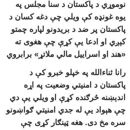
نوموړي د پاکستان د سنا مجلس په
یوه غونډه کې ویلي چې دغه کسان د
پاکستان پر ضد د بریدونو لپاره چمتو
کېږي او ادعا یې کړې چې هغوی ته
«هند او اسراییل مالي ملاتړ» برابروي
رانا ثناءالله په خپلو خبرو کې د
پاکستان د امنیتي وضعیت په اړه
اندېښنه څرګنده کړې او ویلي یې دي
چې هېواد یې له جدي امنیتي ګواښونو
سره مخ دی. هغه ټینګار کړی چې