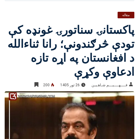
مقاله
پاکستانۍ سناتورۍ غونډه کې
تودې څرګندونې؛ رانا ثناءالله
د افغانستان په اړه تازه
ادعاوې وکړې
فــــهــــيـــم شـاهـیـن‎‎
26 ثور 1405
200