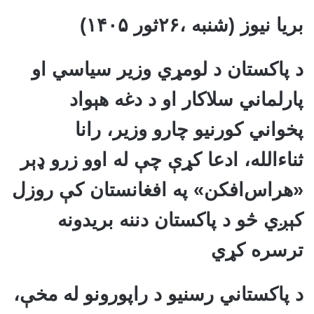
بریا نیوز (شنبه ،۲۶ثور ۱۴۰۵)
د پاکستان د لومړي وزیر سیاسي او
پارلماني سلاکار او د دغه هېواد
پخواني کورنیو چارو وزیر، رانا
ثناءالله، ادعا کړې چې له اوو زرو ډېر
«هراس‌افکن» په افغانستان کې روزل
کېږي څو د پاکستان دننه بریدونه
ترسره کړي
د پاکستاني رسنیو د راپورونو له مخې،