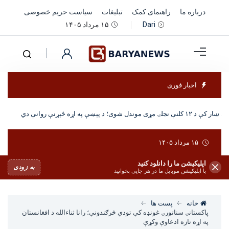
درباره ما
راهنمای کمک
تبلیغات
سیاست حریم خصوصی
۱۵ مرداد ۱۴۰۵
Dari
اخبار فوری
نجلۍ مړی موندل شوی؛ د پېښې په اړه څېړنې روانې دي
۱۵ مرداد ۱۴۰۵
اپلیکیشن ما را دانلود کنید
به زودی
با اپلیکیشن موبایل ما در هر جایی بخوانید
خانه
پست ها
پاکستانۍ سناتورۍ غونډه کې تودې څرګندونې؛ رانا ثناءالله د افغانستان
په اړه تازه ادعاوې وکړې