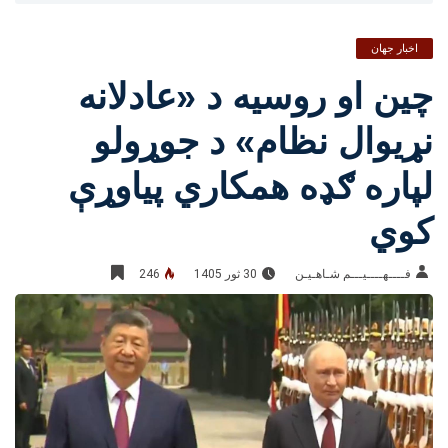
اخبار جهان
چین او روسیه د «عادلانه
نړیوال نظام» د جوړولو
لپاره ګډه همکاري پیاوړې
کوي
فــــهــــيـــم شـاهـیـن‎‎
30 ثور 1405
246