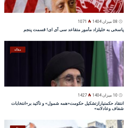
08 میزان 1404
1071
پاسخى به خليلزاد مأمور متقاعد سى آى اى! قسمت پنجم
مقاله
10 میزان 1404
1427
انتقاد حکمتیارازتشکیل حکومت«همه شمول» و تأکید بر«انتخابات
شفاف وعادلانه»