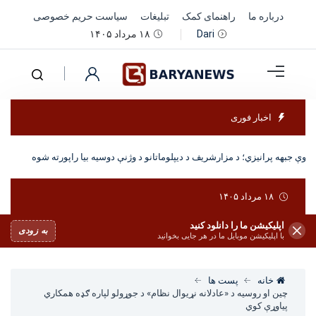
درباره ما
راهنمای کمک
تبلیغات
سیاست حریم خصوصی
۱۸ مرداد ۱۴۰۵
Dari
اخبار فوری
ر نوې جبهه پرانیزي؛ د مزارشریف د دیپلوماتانو د وژنې دوسیه بیا راپورته شوه
۱۸ مرداد ۱۴۰۵
اپلیکیشن ما را دانلود کنید
به زودی
با اپلیکیشن موبایل ما در هر جایی بخوانید
خانه
پست ها
چین او روسیه د «عادلانه نړیوال نظام» د جوړولو لپاره ګډه همکاري
پیاوړې کوي