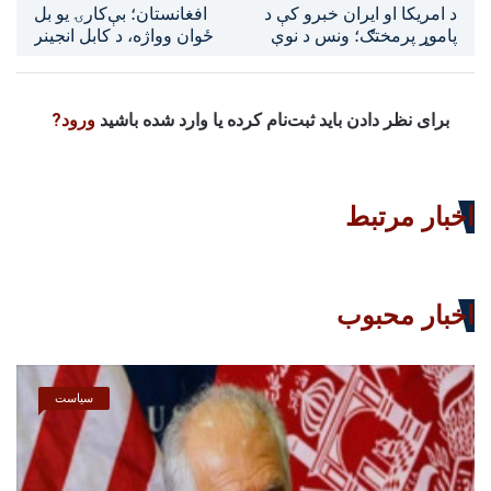
د امریکا او ایران خبرو کې د
افغانستان؛ بې‌کارۍ یو بل
پاموړ پرمختګ؛ ونس د نوې
ځوان وواژه، د کابل انجينر
هوکړې هیله څرګنده کړه
له ځان‌سوځونې وروسته
ومړ
برای نظر دادن باید ثبت‌نام کرده یا وارد شده باشید
ورود?
اخبار مرتبط
اخبار محبوب
سیاست