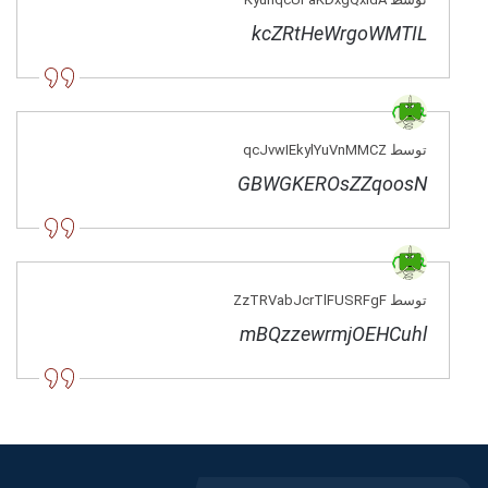
kcZRtHeWrgoWMTIL
توسط qcJvwIEkylYuVnMMCZ
GBWGKEROsZZqoosN
توسط ZzTRVabJcrTlFUSRFgF
mBQzzewrmjOEHCuhl