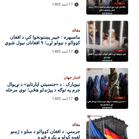
روغتونونو ته تللي
17 اسد 1405
مقاله
مانسهره : خیبر پښتونخوا کې د افغان
کډوالو د نیولو لړۍ؛ ۹ افغانان نیول شوي
17 اسد 1405
اخبار جهان
نیویارک : د «جنسیتي اپارتایډ» د نړیوال
جرم په توګه د پېژندلو هڅې؛ نوې مرحله
پیل شوه
17 اسد 1405
مقاله
جرمني: د افغان کډوالو د منلو د ژمنو
لغوه کولو پرېکړه څېړو