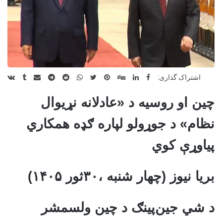
اشتراک گذاری:
چین او روسیه د «عادلانه نړیوال
نظام» د جوړولو لپاره ګډه همکاري
پیاوړې کوي
بریا نیوز (چهار شنبه ،۳۰ثور ۱۴۰۵)
د شي جين‌پينګ د چين ولسمشر