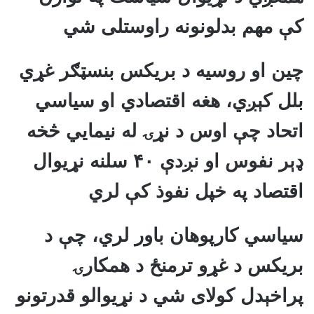
کې مهم بدلونونه راوستلی شي
چین او روسیه د بریکس بنسټګر غړي
بلل کېږي، هغه اقتصادي او سیاسي
اتحاد چې اوس د نړۍ له نیمايي څخه
ډېر نفوس او نږدې ۴۰ سلنه نړیوال
اقتصاد په خپل نفوذ کې لري
سیاسي کارپوهان باور لري، چې د
بریکس د غړو ترمنځ د همکارۍ
پراخېدل کولای شي د نړیوالو قدرتونو