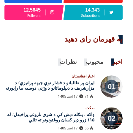
12,5645
14,343
Follwers
Subscribers
به قهرمان رای دهید
اخیر
محبوب
نظرات
اخبار افغانستان
ایران پر طالبانو د فشار نوې جبهه پرانیزي؛ د
مزارشریف د دیپلوماتانو د وژنې دوسیه بیا راپورته
شوه
71
17 اسد 1405
صحّت
ډاکه : بنګله‌ دېش کې د شري ناروغۍ پراخېدل؛ له
۱۱۵ زرو ډېر کسان روغتونونو ته تللي
55
17 اسد 1405