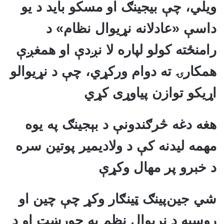
ویلي، چې بیجینګ او مسکو باید د یو
داسې «عادلانه نړیوال نظام» د
رامنځته کولو لپاره لا نږدې او همغږې
همکارۍ ته دوام ورکړي، چې د نړیوالو
اړیکو توازن پیاوړی کړي
هغه دغه څرګندونې د بېجينګ په یوه
مهمه لیدنه کې د ولاديمير پوتين سره
د خبرو پر مهال وکړې
شي جين‌پينګ ټینګار وکړ چې چین او
روسیه د نړیوال نظم په جوړښت او د