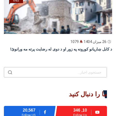
مقاله
26 میزان 1404
1079
د كابل ښاريانو كورونه په زور او د دوى له رضايت پرته مه ورانوئ!
ما را دنبال کنید
20,567
10, 346
Follow US
Follow Us