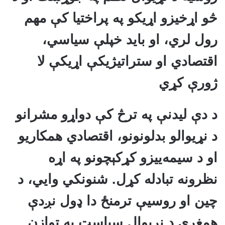
څو اړخیزو اړیکو په پراختیا کې مهم
رول لري، او باید خپلې سیاسي،
اقتصادي او ستراتیژیکې اړیکې لا
ژورې کړي
د دې لیدنې په ترڅ کې دواړو مشرانو
د نړیوالو بدلونونو، اقتصادي همکاریو
او د سیمه‌ییزو کړکېچونو په اړه
نظرونه تبادله کړل. شنونکي وایي، د
چین او روسیې ترمنځ دا ډول نږدې
همغږي د نړیوال سیاست په توازن