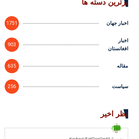
برترین دسته ها
1751
اخبار جهان
اخبار
903
افغانستان
635
مقاله
256
سیاست
نظر اخیر
توسط KyuhqcUFaKDxgQxidA