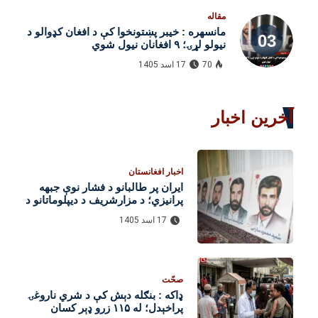
مقاله
مانسهره : خیبر پښتونخوا کې د افغان کډوالو د
نیولو لړۍ؛ ۹ افغانان نیول شوي
70
17 اسد 1405
آخرین اخبار
اخبار افغانستان
ایران پر طالبانو د فشار نوې جبهه
پرانیزي؛ د مزارشریف د دیپلوماتانو د
وژنې دوسیه بیا راپورته شوه
17 اسد 1405
صحّت
ډاکه : بنګله‌ دېش کې د شري ناروغۍ
پراخېدل؛ له ۱۱۵ زرو ډېر کسان