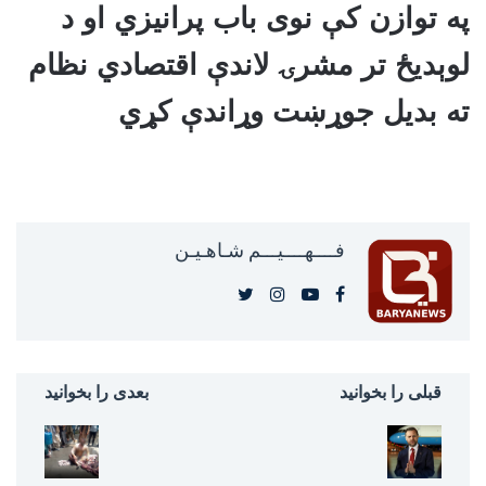
په توازن کې نوی باب پرانیزي او د
لوېدیځ تر مشرۍ لاندې اقتصادي نظام
ته بدیل جوړښت وړاندې کړي
فــــهــــيـــم شـاهـیـن‎‎
قبلی را بخوانید
بعدی را بخوانید