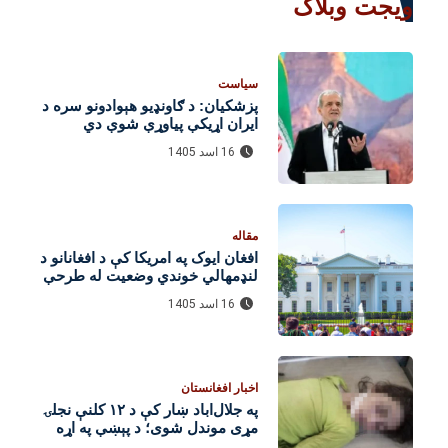
ویجت وبلاگ
سیاست
پزشکیان: د ګاونډیو هېوادونو سره د
ایران اړیکې پیاوړې شوې دي
16 اسد 1405
مقاله
افغان ایوک په امریکا کې د افغانانو د
لنډمهالي خوندي وضعیت له طرحې
هرکلی وکړ
16 اسد 1405
اخبار افغانستان
په جلال‌اباد ښار کې د ۱۲ کلنې نجلۍ
مړی موندل شوی؛ د پېښې په اړه
څېړنې روانې دي