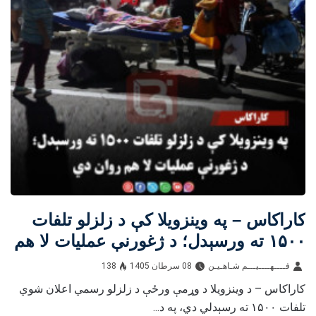
کاراکاس – په وینزویلا کې د زلزلو تلفات
۱۵۰۰ ته ورسېدل؛ د ژغورنې عملیات لا هم
روان دي
فــــهــــيـــم شـاهـیـن‎‎
08 سرطان 1405
138
کاراکاس – د وينزويلا د وړمې ورځې د زلزلو رسمي اعلان شوي
تلفات ۱۵۰۰ ته رسېدلي دي، په د...