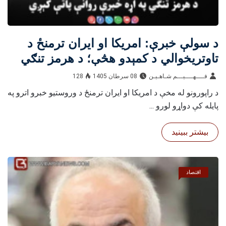
د سولې خبرې: امریکا او ایران ترمنځ د
تاوتریخوالي د کمېدو هڅې؛ د هرمز تنګي
په اړه خبرې روانې پاتې کېږي
فــــهــــيـــم شـاهـیـن‎‎
08 سرطان 1405
128
د راپورونو له مخې د امریکا او ایران ترمنځ د وروستیو خبرو اترو په
پایله کې دواړو لورو ...
بیشتر ببینید
اقتصاد