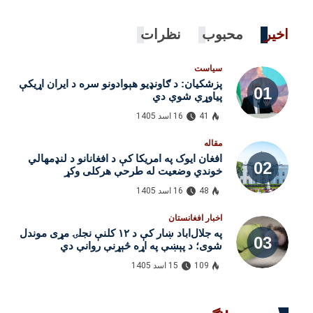
اخیر
محبوب
نظرات
سیاست
پزشکیان: د ګاونډیو هېوادونو سره د ایران اړیکې
پیاوړې شوې دي
41
16 اسد 1405
مقاله
افغان ایوک په امریکا کې د افغانانو د لنډمهالي
خوندي وضعیت له طرحې هرکلی وکړ
48
16 اسد 1405
اخبار افغانستان
په جلال‌اباد ښار کې د ۱۲ کلنې نجلۍ مړی موندل
شوی؛ د پېښې په اړه څېړنې روانې دي
109
15 اسد 1405