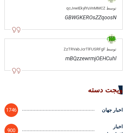
توسط qcJvwIEkylYuVnMMCZ
GBWGKEROsZZqoosN
توسط ZzTRVabJcrTlFUSRFgF
mBQzzewrmjOEHCuhl
ویجت دسته
1746
اخبار جهان
اخبار
900