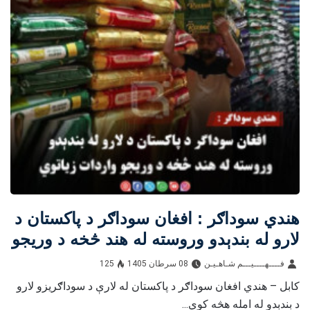
هندي سوداګر : افغان سوداګر د پاکستان د
لارو له بندېدو وروسته له هند څخه د وریجو
واردات زیاتوي
فــــهــــيـــم شـاهـیـن‎‎
08 سرطان 1405
125
کابل – هندي افغان سوداګر د پاکستان له لارې د سوداګریزو لارو
د بندېدو له امله هڅه کوي...