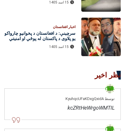
15 اسد 1405
اخبار افغانستان
سرچینې: د افغانستان د پخوانیو چارواکو
یو پلاوی د پاکستان له پوځي او امنیتي
چارواکو سره د لیدنو لپاره اسلام‌اباد ته
15 اسد 1405
تللی
نظر اخیر
توسط KyuhqcUFaKDxgQxidA
kcZRtHeWrgoWMTIL