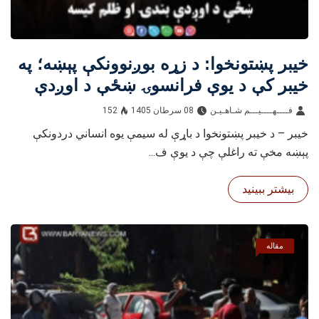
خيبر پښتونخوا: د زړه بوږنوونکې پېښه؛ په
خیبر کې د یوې فرانسوۍ ښځې د اوږدې
بندۍ او ظلم کیسه
فــــهــــيـــم شـاهـیـن‎‎
08 سرطان 1405
152
خیبر – د خيبر پښتونخوا د باړې له سیمې یوه انساني دردونکې
پېښه مخې ته راغلې چې د یوې ف...
بیشتر ببینید
مقاله