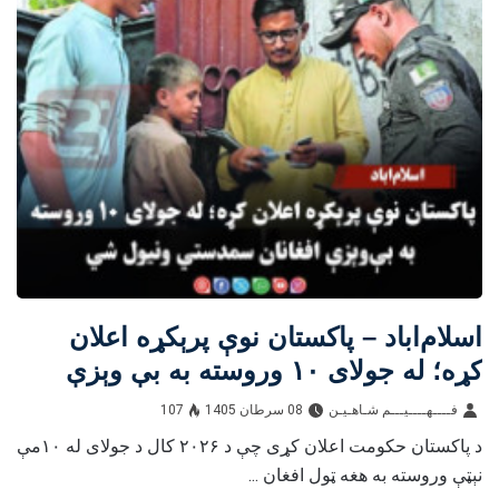
اسلام‌اباد – پاکستان نوې پرېکړه اعلان
کړه؛ له جولای ۱۰ وروسته به بې‌ وېزې
افغانان سمدستي ونیول شي
فــــهــــيـــم شـاهـیـن‎‎
08 سرطان 1405
107
د پاکستان حکومت اعلان کړی چې د ۲۰۲۶ کال د جولای له ۱۰مې
نېټې وروسته به هغه ټول افغان ...