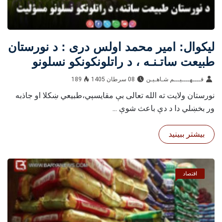
لیکوال: امير محمد اولس دری : د نورستان
طبیعت ساتـنـه ، د راتلونکونکو نسلونو
مسولیت
فــــهــــيـــم شـاهـیـن‎‎
08 سرطان 1405
189
نورستان ولايت ته الله تعالی بې مقايسېي،طبيعي ښکلا او جاذبه
ور بخښلي دا د دې باعث شوې ...
بیشتر ببینید
اقتصاد