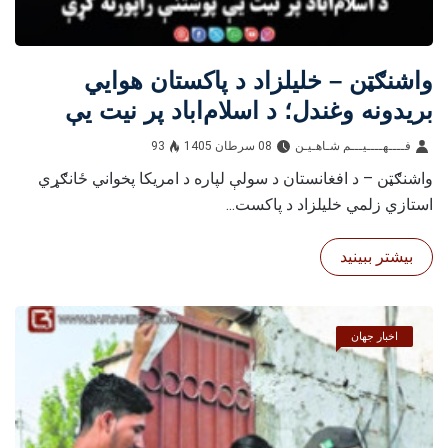
واشنګټن – خلیلزاد د پاکستان هوايي
بریدونه وغندل؛ د اسلام‌اباد پر نیت یې
پوښتنې راپورته کړې
فــــهــــيـــم شـاهـیـن‎‎
08 سرطان 1405
93
واشنګټن – د افغانستان د سولې لپاره د امریکا پخواني ځانګړي
استازي زلمي خلیلزاد د پاکست...
بیشتر ببینید
اخبار جهان