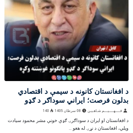
د افغانستان کانونه د سیمې د اقتصادي
بدلون فرصت؛ ایراني سوداګر د ګډو
پانګونو غوښتنه وکړه
فــــهــــيـــم شـاهـیـن‎‎
08 سرطان 1405
140
د افغانستان او ایران د سوداګرۍ ګډې خونې مشر محمود سیادت
ویلي، افغانستان د نړۍ له هغو ...