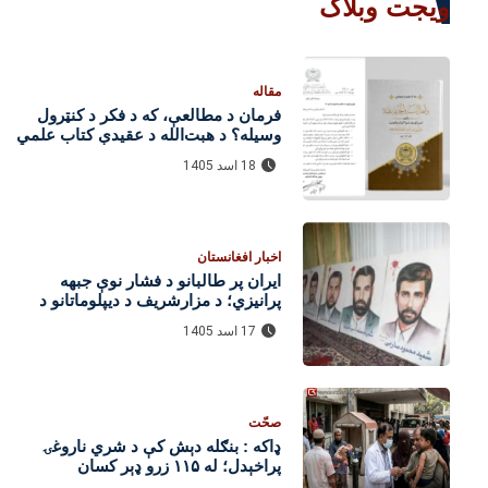
ویجت وبلاگ
مقاله
فرمان د مطالعې، که د فکر د کنټرول
وسیله؟ د هبت‌الله د عقیدې کتاب علمي
ارزونه
18 اسد 1405
اخبار افغانستان
ایران پر طالبانو د فشار نوې جبهه
پرانیزي؛ د مزارشریف د دیپلوماتانو د
وژنې دوسیه بیا راپورته شوه
17 اسد 1405
صحّت
ډاکه : بنګله‌ دېش کې د شري ناروغۍ
پراخېدل؛ له ۱۱۵ زرو ډېر کسان
روغتونونو ته تللي