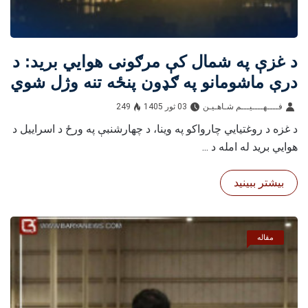
د غزې په شمال کې مرګونی هوايي برید: د
درې ماشومانو په ګډون پنځه تنه وژل شوي
فــــهــــيـــم شـاهـیـن‎‎
03 ثور 1405
249
د غزه د روغتیايي چارواکو په وینا، د چهارشنبې په ورځ د اسراییل د
هوايي برید له امله د ...
بیشتر ببینید
مقاله