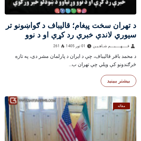
د تهران سخت پیغام؛ قالیباف د ګواښونو تر
سیوري لاندې خبرې رد کړې او د نوو
وړتیاوو د ښودلو خبر ورکوي
فــــهــــيـــم شـاهـیـن‎‎
01 ثور 1405
261
د محمد باقر قالیباف، چې د ایران د پارلمان مشر دی، په تازه
څرګندونو کې ویلي چې تهران ب...
بیشتر ببینید
مقاله