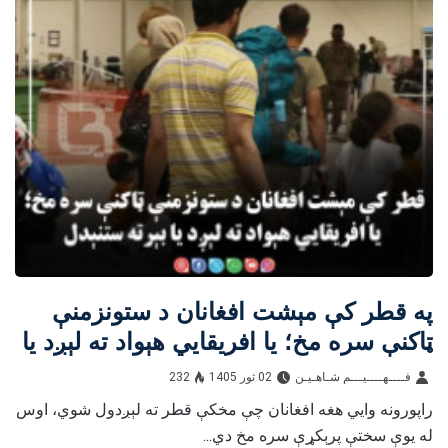
په قطر کې مېشت افغانان د ستونزمنې
ټاکنې سره مخ؛ يا افريقايي هېواد ته لېږد يا
بېرته ستنېدل
فــــهــــيـــم شـاهـیـن‎‎
02 ثور 1405
232
راپورونه وايي هغه افغانان چې مخکې قطر ته لېږدول شوي، اوس
له يوې سختې پرېکړې سره مخ دي...