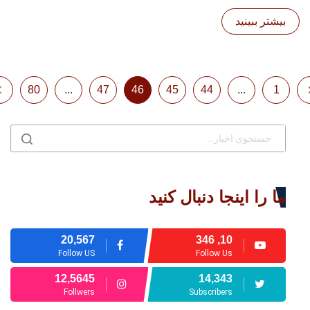
بیشتر ببینید
80
...
47
46
45
44
...
1
ما را اینجا دنبال کنید
20,567
10, 346
Follow US
Follow Us
12,5645
14,343
Follwers
Subscribers