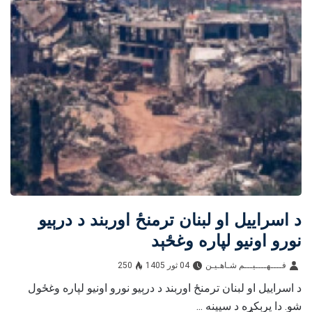
د اسراییل او لبنان ترمنځ اوربند د درېیو
نورو اونیو لپاره وغځېد
فــــهــــيـــم شـاهـیـن‎‎
04 ثور 1405
250
د اسراییل او لبنان ترمنځ اوربند د درېیو نورو اونیو لپاره وغځول
شو. دا پرېکړه د سپینه ...