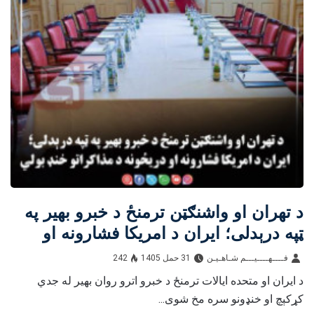
د تهران او واشنګټن ترمنځ د خبرو بهیر په
ټپه درېدلی؛ ایران د امریکا فشارونه او
دریځونه د مذاکراتو خنډ بولي
فــــهــــيـــم شـاهـیـن‎‎
31 حمل 1405
242
د ایران او متحده ایالات ترمنځ د خبرو اترو روان بهیر له جدي
کړکېچ او خنډونو سره مخ شوی...