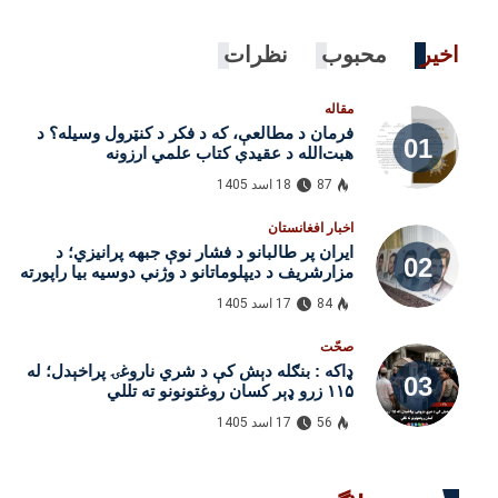
اخیر
محبوب
نظرات
مقاله
فرمان د مطالعې، که د فکر د کنټرول وسیله؟ د
هبت‌الله د عقیدې کتاب علمي ارزونه
87
18 اسد 1405
اخبار افغانستان
ایران پر طالبانو د فشار نوې جبهه پرانیزي؛ د
مزارشریف د دیپلوماتانو د وژنې دوسیه بیا راپورته
شوه
84
17 اسد 1405
صحّت
ډاکه : بنګله‌ دېش کې د شري ناروغۍ پراخېدل؛ له
۱۱۵ زرو ډېر کسان روغتونونو ته تللي
56
17 اسد 1405