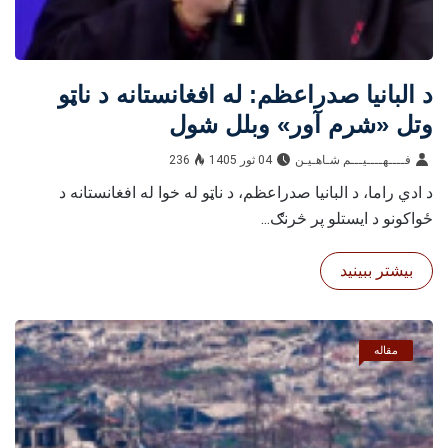
د البانیا صدراعظم: له افغانستانه د ناټو
وتل «شرم‌ آور» وبلل شول
فــــهــــيـــم شـاهـیـن‎‎
04 ثور 1405
236
د ادي راما، د البانیا صدراعظم، د ناټو له خوا له افغانستانه د
ځواکونو د ایستلو پر څرنګ...
بیشتر ببینید
مقاله