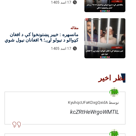
17 اسد 1405
مقاله
مانسهره : خیبر پښتونخوا کې د افغان
کډوالو د نیولو لړۍ؛ ۹ افغانان نیول شوي
17 اسد 1405
نظر اخیر
توسط KyuhqcUFaKDxgQxidA
kcZRtHeWrgoWMTIL