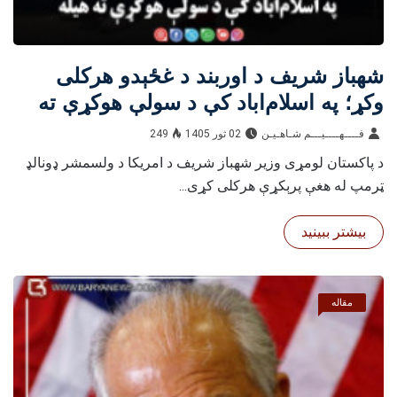
شهباز شریف د اوربند د غځېدو هرکلی
وکړ؛ په اسلام‌اباد کې د سولې هوکړې ته
هیله
فــــهــــيـــم شـاهـیـن‎‎
02 ثور 1405
249
د پاکستان لومړی وزیر شهباز شریف د امریکا د ولسمشر ډونالډ
ټرمپ له هغې پرېکړې هرکلی کړی...
بیشتر ببینید
مقاله