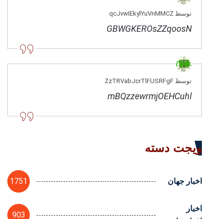
توسط qcJvwIEkylYuVnMMCZ
GBWGKEROsZZqoosN
توسط ZzTRVabJcrTlFUSRFgF
mBQzzewrmjOEHCuhl
ویجت دسته
1751
اخبار جهان
اخبار
903