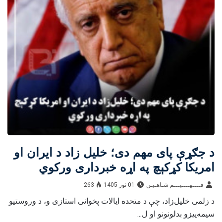
د جګړې پای مهم دی؛ خلیل‌ زاد د ایران او
امریکا کړکېچ په اړه خبرداری ورکوي
فــــهــــيـــم شـاهـیـن‎‎
01 ثور 1405
263
د زلمی خلیل‌زاد، چې د متحده ایالات پخوانی استازی و، د وروستیو
سیمه‌ییزو بدلونونو او ل...