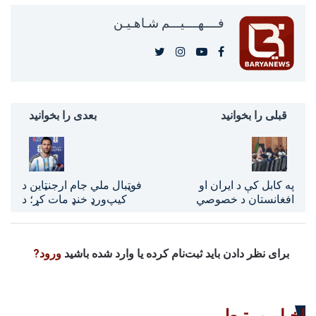
فــــهــــيـــم شـاهـیـن‎‎
قبلی را بخوانید
بعدی را بخوانید
په کابل کې د ایران او
فوټبال ملي جام ارجنټاین د
افغانستان د خصوصي
کیپ‌ورډ خنډ مات کړ؛ د
شرکتونو ترمنځ درې
نړیوال جام بل پړاو ته یې
همکارۍ تړونونه لاسلیک
ځان ورساوه
شول
برای نظر دادن باید ثبت‌نام کرده یا وارد شده باشید
ورود?
اخبار مرتبط