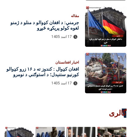
مقاله
جرمني: د افغان کډوالو د منلو د ژمنو
لغوه کولو پرېکړه څېړو
17 اسد 1405
اخبار افغانستان
افغان کډوال : کندوز ته د ۱۶ زرو کډوالو
کورنیو ستنېدل؛ د استوګنې د نومرو
غوښتنه کوي
17 اسد 1405
گالری