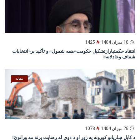
10 میزان 1404
1425
انتقاد حکمتیارازتشکیل حکومت«همه شمول» و تأکید بر«انتخابات
شفاف وعادلانه»
مقاله
26 میزان 1404
1078
د كابل ښاريانو كورونه په زور او د دوى له رضايت پرته مه ورانوئ!