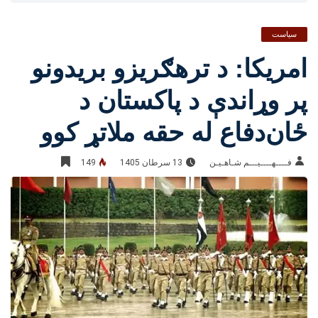
سیاست
امریکا: د ترهګریزو بریدونو
پر وړاندې د پاکستان د
ځان‌دفاع له حقه ملاتړ کوو
فــــهــــيـــم شـاهـیـن‎‎
13 سرطان 1405
149