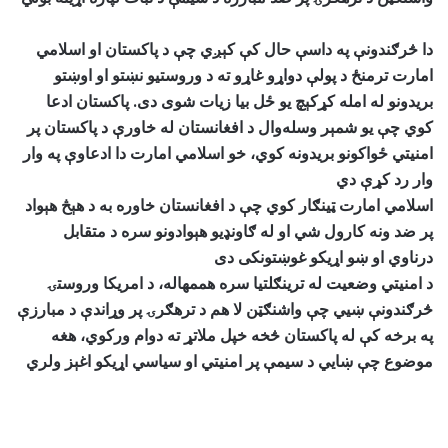
دا څرګندونې په داسې حال کې کېږي چې د پاکستان او اسلامي
امارت ترمنځ د پولې دواړو غاړو ته د وروستیو نښتو او اوښتو
بریدونو له امله کړکېچ یو ځل بیا زیات شوی دی. پاکستان ادعا
کوي چې یو شمېر وسله‌وال د افغانستان له خاورې د پاکستان پر
امنیتي ځواکونو بریدونه کوي، خو اسلامي امارت دا ادعاوې په وار
وار رد کړې دي
اسلامي امارت ټینګار کوي چې د افغانستان خاوره به د هېڅ هېواد
پر ضد ونه کارول شي او له ګاونډیو هېوادونو سره د متقابل
درناوي او ښو اړیکو غوښتونکی دی
د امنیتي وضعیت له ترینګلتیا سره هممهاله، د امریکا وروستۍ
څرګندونې ښيي چې واشنګټن لا هم د ترهګرۍ پر وړاندې د مبارزې
په برخه کې له پاکستان څخه خپل ملاتړ ته دوام ورکوي، هغه
موضوع چې ښايي د سیمې پر امنیتي او سیاسي اړیکو اغېز ولري