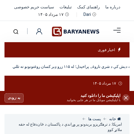
درباره ما
راهنمای کمک
تبلیغات
سیاست حریم خصوصی
۱۷ مرداد ۱۴۰۵
Dari
اخبار فوری
 دېش کې د شري ناروغۍ پراخېدل؛ له ۱۱۵ زرو ډېر کسان روغتونونو ته تللي
۱۷ مرداد ۱۴۰۵
اپلیکیشن ما را دانلود کنید
به زودی
با اپلیکیشن موبایل ما در هر جایی بخوانید
خانه
پست ها
امریکا: د ترهګریزو بریدونو پر وړاندې د پاکستان د ځان‌دفاع له حقه
ملاتړ کوو