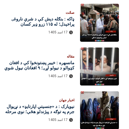
صحّت
ډاکه : بنګله‌ دېش کې د شري ناروغۍ
پراخېدل؛ له ۱۱۵ زرو ډېر کسان
روغتونونو ته تللي
17 اسد 1405
مقاله
مانسهره : خیبر پښتونخوا کې د افغان
کډوالو د نیولو لړۍ؛ ۹ افغانان نیول شوي
17 اسد 1405
اخبار جهان
نیویارک : د «جنسیتي اپارتایډ» د نړیوال
جرم په توګه د پېژندلو هڅې؛ نوې مرحله
پیل شوه
17 اسد 1405