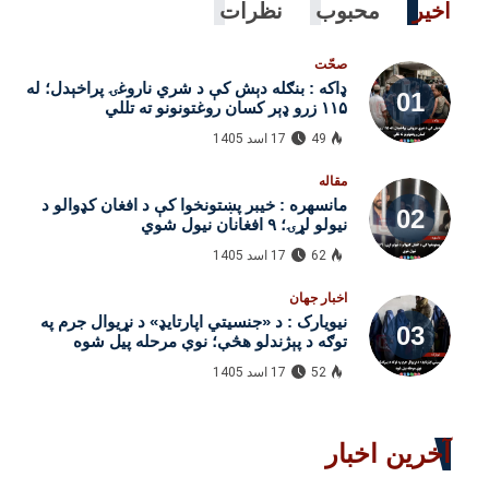
اخیر
محبوب
نظرات
صحّت
ډاکه : بنګله‌ دېش کې د شري ناروغۍ پراخېدل؛ له
۱۱۵ زرو ډېر کسان روغتونونو ته تللي
49
17 اسد 1405
مقاله
مانسهره : خیبر پښتونخوا کې د افغان کډوالو د
نیولو لړۍ؛ ۹ افغانان نیول شوي
62
17 اسد 1405
اخبار جهان
نیویارک : د «جنسیتي اپارتایډ» د نړیوال جرم په
توګه د پېژندلو هڅې؛ نوې مرحله پیل شوه
52
17 اسد 1405
آخرین اخبار