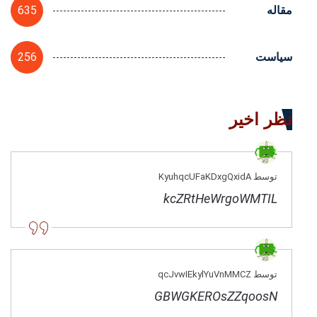
635
مقاله
256
سیاست
نظر اخیر
توسط KyuhqcUFaKDxgQxidA
kcZRtHeWrgoWMTIL
توسط qcJvwIEkylYuVnMMCZ
GBWGKEROsZZqoosN