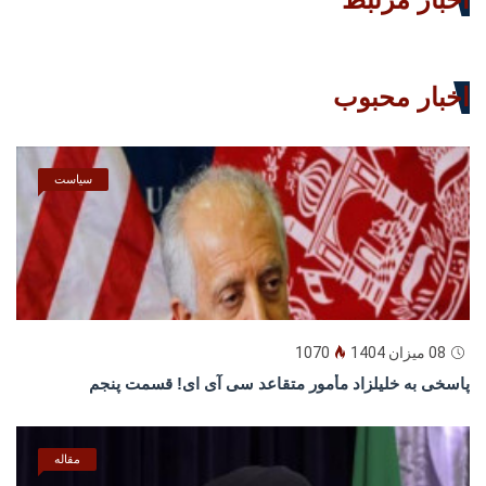
اخبار محبوب
سیاست
08 میزان 1404
1070
پاسخى به خليلزاد مأمور متقاعد سى آى اى! قسمت پنجم
مقاله