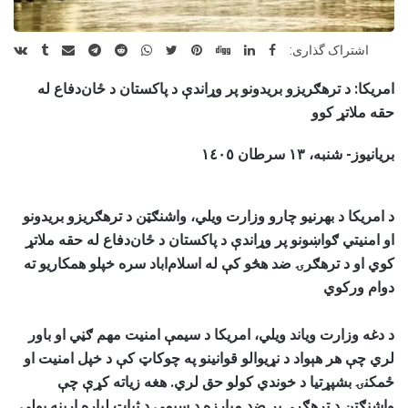
اشتراک گذاری:
امریکا: د ترهګریزو بریدونو پر وړاندې د پاکستان د ځان‌دفاع له
حقه ملاتړ کوو
بریانیوز- شنبه، ١۳ سرطان ١٤٠٥
د امریکا د بهرنیو چارو وزارت ویلي، واشنګټن د ترهګریزو بریدونو
او امنیتي ګواښونو پر وړاندې د پاکستان د ځان‌دفاع له حقه ملاتړ
کوي او د ترهګرۍ ضد هڅو کې له اسلام‌اباد سره خپلو همکاریو ته
دوام ورکوي
د دغه وزارت ویاند ویلي، امریکا د سیمې امنیت مهم ګڼي او باور
لري چې هر هېواد د نړیوالو قوانینو په چوکاټ کې د خپل امنیت او
ځمکنۍ بشپړتیا د خوندي کولو حق لري. هغه زیاته کړې چې
واشنګټن د ترهګرۍ پر ضد مبارزه د سیمې د ثبات لپاره اړینه بولي