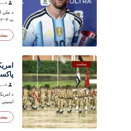
فــــه
ته ۳–۲ ماتې ورکړ...
بیشتر
امریک
سیاست
پاکست
فــــه
د امریک
امنیتي ګ
بیشتر