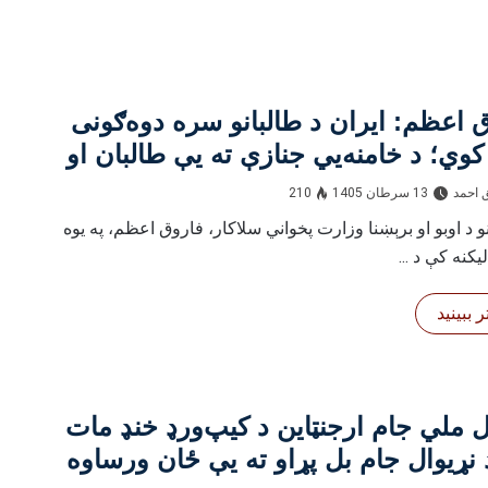
 اعظم: ایران د طالبانو سره دوه‌ګونی
کوي؛ د خامنه‌يي جنازې ته یې طالبان او
ین په یوه کچه وبلل
 احمد
13 سرطان 1405
210
نو د اوبو او برېښنا وزارت پخواني سلاکار، فاروق اعظم، په یوه
یکنه کې د ...
 ببینید
فوټبال ملي جام ارجنټاین د کیپ‌ورډ خنډ مات
 نړیوال جام بل پړاو ته یې ځان ورساوه