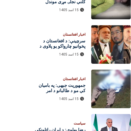
کلنې نجلۍ مړی موندل
شوی؛ د پېښې په اړه څېړنې
15 اسد 1405
روانې دي
اخبار افغانستان
سرچینې: د افغانستان د
پخوانیو چارواکو یو پلاوی د
پاکستان له پوځي او امنیتي
15 اسد 1405
چارواکو سره د لیدنو لپاره
اسلام‌اباد ته تللی
اخبار افغانستان
جمهوریت جبهی: په بامیان
کې مو د طالبانو د امر
بالمعروف یو مامور وژلی
15 اسد 1405
سیاست
رضا پهلوي: د ایران راتلونکی