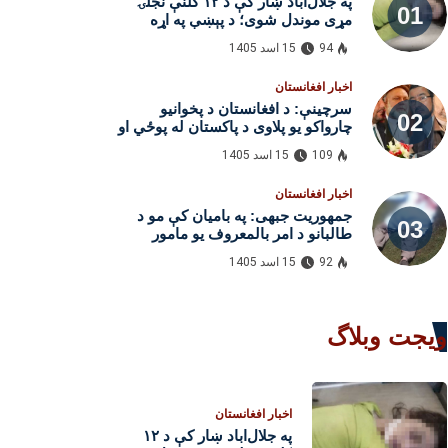
په جلال‌اباد ښار کې د ۱۲ کلنې نجلۍ
مړی موندل شوی؛ د پېښې په اړه
څېړنې روانې دي
94
15 اسد 1405
اخبار افغانستان
سرچینې: د افغانستان د پخوانیو
چارواکو یو پلاوی د پاکستان له پوځي او
امنیتي چارواکو سره د لیدنو لپاره
109
15 اسد 1405
اسلام‌اباد ته تللی
اخبار افغانستان
جمهوریت جبهی: په بامیان کې مو د
طالبانو د امر بالمعروف یو مامور
وژلی
92
15 اسد 1405
ویجت وبلاگ
اخبار افغانستان
په جلال‌اباد ښار کې د ۱۲