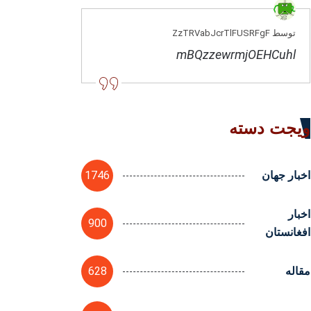
توسط ZzTRVabJcrTlFUSRFgF
mBQzzewrmjOEHCuhl
ویجت دسته
1746
اخبار جهان
اخبار
900
افغانستان
628
مقاله