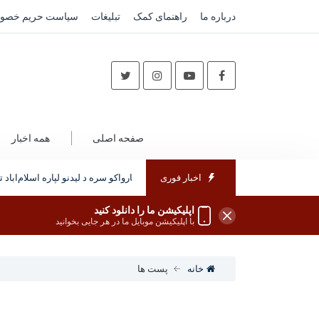
درباره ما
راهنمای کمک
تبلیغات
سیاست حریم خصو
صفحه اصلی
همه اخبار
اخبار فوری
ارواکو یو پلاوی د پاکستان له پوځي او امنیتي چارواکو سره د لیدنو لپاره اسلام‌اباد ته 
اپلیکیشن ما را دانلود کنید
با اپلیکیشن موبایل ما در هر جایی بخوانید
خانه
پست ها