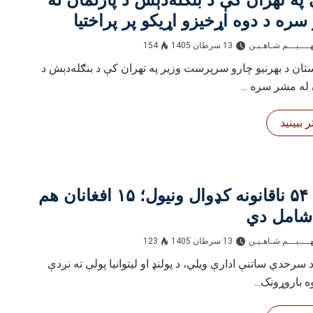
ره د دوه اړخیزو اړیکو پر پراختیا
 وکړې
ــــيـــم شـاهـیـن‎‎
13 سرطان 1405
154
ستان د بهرنیو چارو سرپرست وزیر په تهران کې د بنګله‌دېش د
 له مشر سره ...
 ببینید
پولنډ ۵۴ ناقانونه کډوال ونیول؛ ۱۵ افغانان هم
شامل دي
ــــيـــم شـاهـیـن‎‎
13 سرطان 1405
123
د سرحدي ساتنې ادارې ویلي، د پولنډ او لیتوانیا پولې ته نږدې
ه باروړونک...