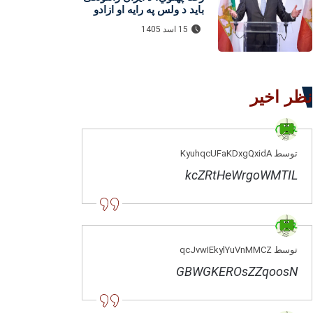
باید د ولس په رایه او ازادو
ټاکنو وټاکل شي
15 اسد 1405
نظر اخیر
توسط KyuhqcUFaKDxgQxidA
kcZRtHeWrgoWMTIL
توسط qcJvwIEkylYuVnMMCZ
GBWGKEROsZZqoosN