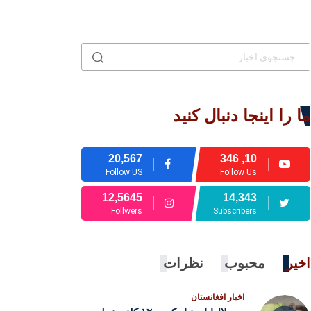
ما را اینجا دنبال کنید
20,567
10, 346
Follow US
Follow Us
12,5645
14,343
Follwers
Subscribers
اخیر
محبوب
نظرات
اخبار افغانستان