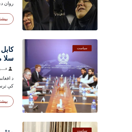
روان دي
بیشتر
کابل 
سیاست
سلا 
فــــه
د افغان
کې ترسر
بیشتر
متقي 
سیاست