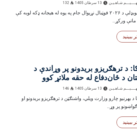
ــــيـــم شـاهـیـن‎‎
13 سرطان 1405
132
د ملي لوبډلې د ۲۰۲۶ فوټبال نړیوال جام په یوه له هیجانه ډکه لوبه کې
 ببینید
ا: د ترهګریزو بریدونو پر وړاندې د
ان د ځان‌دفاع له حقه ملاتړ کوو
ــــيـــم شـاهـیـن‎‎
13 سرطان 1405
146
ا د بهرنیو چارو وزارت ویلي، واشنګټن د ترهګریزو بریدونو او
واښونو پر وړ...
 ببینید