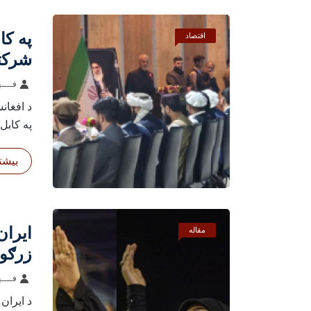
په کا
اقتصاد
شرکتو
شول
فــــه
د افغان
په کابل 
بیشتر
ايران
مقاله
زرګون
شوي
فــــه
د ایران