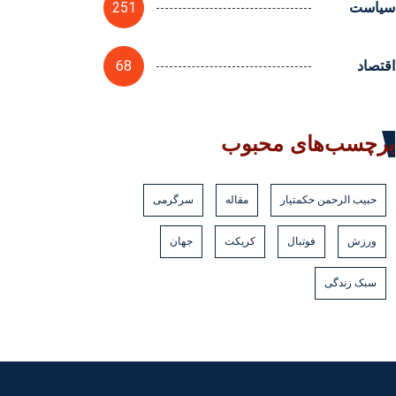
251
سیاست
68
اقتصاد
برچسب‌های محبوب
حبیب الرحمن حکمتیار
مقاله
سرگرمی
ورزش
فوتبال
کریکت
جهان
سبک زندگی