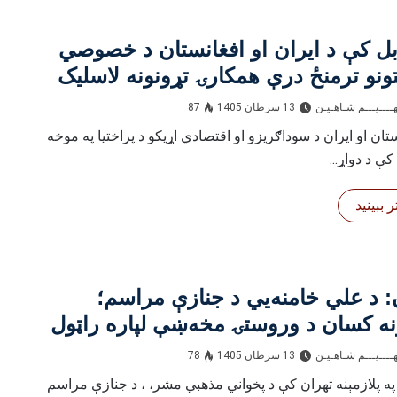
بل کې د ایران او افغانستان د خصوصي
نو ترمنځ درې همکارۍ تړونونه لاسلیک
ــــيـــم شـاهـیـن‎‎
13 سرطان 1405
87
ستان او ایران د سوداګریزو او اقتصادي اړیکو د پراختیا په موخه
کې د دواړ...
 ببینید
: د علي خامنه‌یي د جنازې مراسم؛
ه کسان د وروستۍ مخه‌ښې لپاره راټول
ــــيـــم شـاهـیـن‎‎
13 سرطان 1405
78
 په پلازمېنه تهران کې د پخواني مذهبي مشر، ، د جنازې مراسم