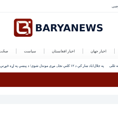
صی
اخبار جهان
اخبار افغانستان
سیاست
صحّت
تللی
په جلال‌اباد ښار کې د ۱۲ کلنې نجلۍ مړی موندل شوی؛ د پېښې په اړه څېړنې روانې دي