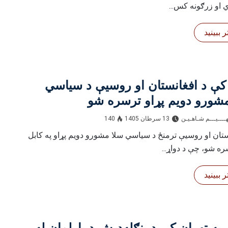
 او زرګونه کس...
 ببینید
کې د افغانستان او روسیې د سیاسي
مشورو دویم پړاو ترسره شو
ــــيـــم شـاهـیـن‎‎
13 سرطان 1405
140
ستان او روسیې ترمنځ د سیاسي سلا مشورو دویم پړاو په کابل
ه شو، چې د دواړ...
 ببینید
په تهران کې د بنګله‌دېش د پارلمان له