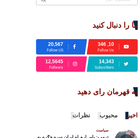
ما را دنبال کنید
20,567
10, 346
Follow US
Follow Us
12,5645
14,343
Follwers
Subscribers
به قهرمان رای دهید
اخیر
محبوب
نظرات
سیاست
ټرمپ: باور لرم له ایران سره جګړه به