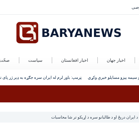
صی
اخبار جهان
اخبار افغانستان
سیاست
صحّت
یمه‌ ییزو مسایلو خبرې وکړي
ټرمپ: باور لرم له ایران سره جګړه به ډېر ژر پای ته
ایران دریځ او د طالبانو سره د اړیکو تر شا محاسبات