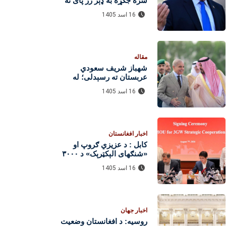
سره جګړه به ډېر ژر پای ته
ورسېږي
16 اسد 1405
مقاله
شهباز شریف سعودي
عربستان ته رسېدلی؛ له
محمد بن سلمان سره به پر
16 اسد 1405
دوه‌اړخیزو اړیکو او سیمه‌
ییزو مسایلو خبرې وکړي
اخبار افغانستان
کابل : د عزیزي ګروپ او
«شنګهای الېکټرېک» د ۳۰۰۰
مېګاواټه برېښنا پروژو هوکړه
16 اسد 1405
لاسلیک کړه
اخبار جهان
روسیه: د افغانستان وضعیت