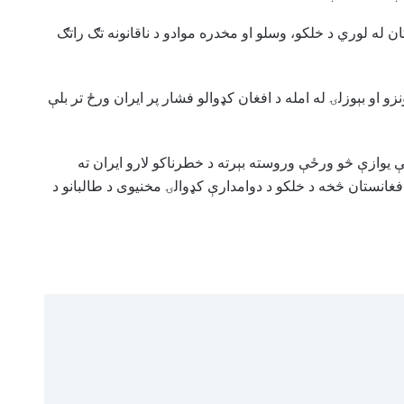
ن له لوري د خلکو، وسلو او مخدره موادو د ناقانونه تګ راتګ
زو او بېوزلۍ له امله د افغان کډوالو فشار پر ایران ورځ تر بلې
 یوازې څو ورځې وروسته بېرته د خطرناکو لارو ایران ته
فغانستان څخه د خلکو د دوامدارې کډوالۍ مخنیوی د طالبانو د