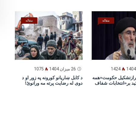
مقاله
مقاله
1424
26 میزان 1404
1075
یارازتشکیل حکومت«همه
د كابل ښاريانو كورونه په زور او د
ید بر«انتخابات شفاف
دوى له رضايت پرته مه ورانوئ!