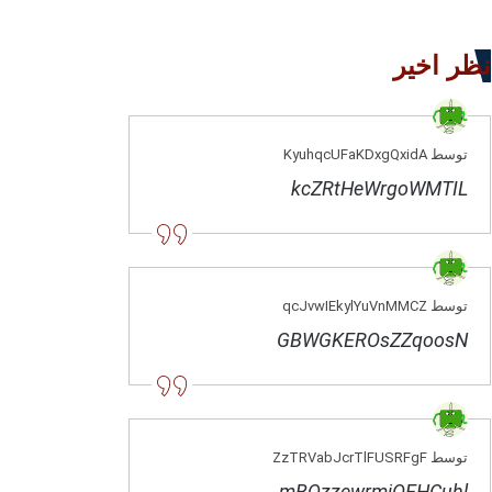
نظر اخیر
توسط KyuhqcUFaKDxgQxidA
kcZRtHeWrgoWMTIL
توسط qcJvwIEkylYuVnMMCZ
GBWGKEROsZZqoosN
توسط ZzTRVabJcrTlFUSRFgF
mBQzzewrmjOEHCuhl