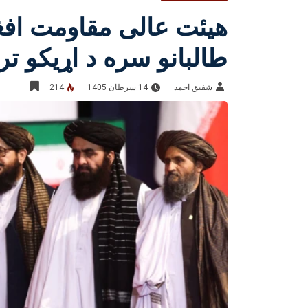
هیئت عالی مقاومت افغان
طالبانو سره د اړیکو ت
شفيق احمد
14 سرطان 1405
214