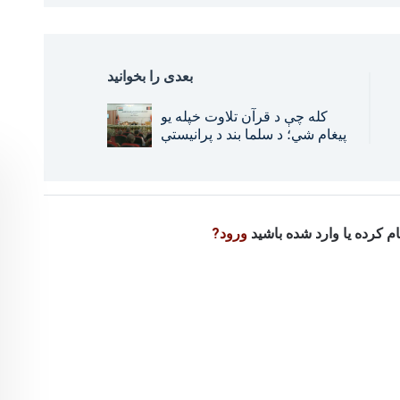
بعدی را بخوانید
کله چې د قرآن تلاوت خپله یو
پیغام شي؛ د سلما بند د پرانیستې
یوه خاطره
نام کرده یا وارد شده باشید
ورود?