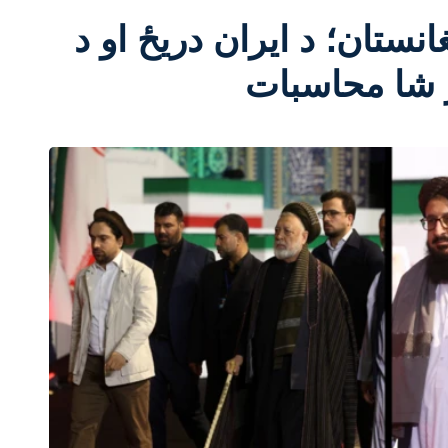
ستان؛ د ایران دریځ او د
ر شا محاسبات