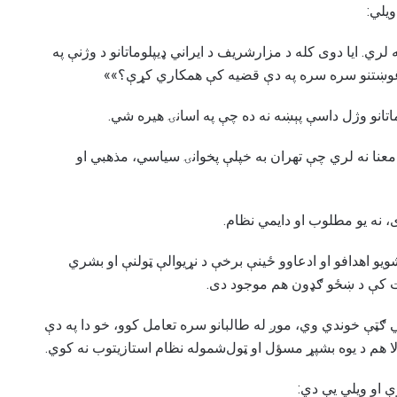
یلي:
لري. ایا دوی کله د مزارشریف د ایراني ډیپلوماتانو د وژنې په
ې غوښتنو سره سره په دې قضیه کې همکاري کړې؟»»
وماتانو وژل داسې پېښه نه ده چې په اسانۍ هیره شي.
ې معنا نه لري چې تهران به خپلې پخوانۍ سیاسي، مذهبي او
، نه یو مطلوب او دایمي نظام.
یو اهدافو او ادعاوو ځینې برخې د نړیوالې ټولنې او بشري
 کې د ښځو ګډون هم موجود دی.
ي ګټې خوندي وي، موږ له طالبانو سره تعامل کوو، خو دا په دې
لا هم د یوه بشپړ مسؤل او ټول‌شموله نظام استازیتوب نه کوي.
 او ویلي یې دي: