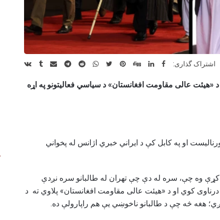
اشتراک گذاری:
او د «هیئت عالی مقاومت افغانستان» د سیاسي فعالیتونو په اړه
رنالیست او په کابل کې د ایراني خبري اژانس له پخواني
ه کړې وه چې، سره له دې چې تهران له طالبانو سره نږدې
 درناوی کوي او د «هیئت عالی مقاومت افغانستان» پلاوي ته د
ي؛ هغه څه چې د طالبانو ناخوښي یې هم راپارولې ده.