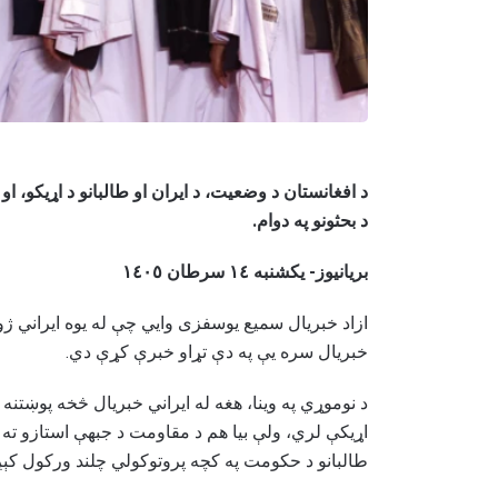
د افغانستان د وضعیت، د ایران او طالبانو د اړیکو، 
د بحثونو په دوام.
بریانیوز- یکشنبه ١٤ سرطان ١٤٠٥
ازاد خبریال سمیع یوسفزی وایي چې له یوه ایراني ژو
خبریال سره یې په دې تړاو خبرې کړې دي.
د نوموړي په وینا، هغه له ایراني خبریال څخه پوښتن
اړیکې لري، ولې بیا هم د مقاومت د جبهې استازو ته
طالبانو د حکومت په کچه پروتوکولي چلند ورکول کېږ