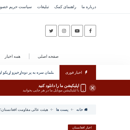
درباره ما
راهنمای کمک
تبلیغات
سیاست حریم خصو
صفحه اصلی
همه اخبار
اخبار فوری
یف سعودي عربستان ته رسېدلی؛ له محمد بن سلمان سره به پر دوه‌اړخیزو اړیکو او س
اپلیکیشن ما را دانلود کنید
با اپلیکیشن موبایل ما در هر جایی بخوانید
خانه
پست ها
هیئت عالی مقاومت افغانستان؛ د 
اخبار افغانستان