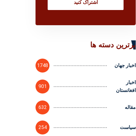
اشتراک کنید
برترین دسته ها
1748
اخبار جهان
اخبار
901
افغانستان
632
مقاله
254
سیاست