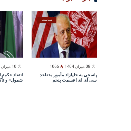
سیاست
08 میزان 1404
1066
10 میزان 1404
پاسخى به خليلزاد مأمور متقاعد
انتقاد حکمت
سى آى اى! قسمت پنجم
شمول» و تأک
وعادلانه»