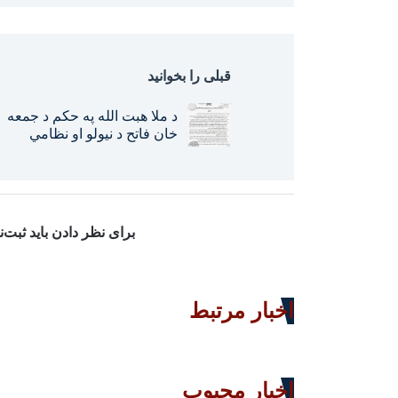
قبلی را بخوانید
د ملا هبت الله په حکم د جمعه
خان فاتح د نیولو او نظامي
محکمې ته د سپارلو امر صادر
شو!
برای نظر دادن باید ثبت‌
اخبار مرتبط
اخبار محبوب