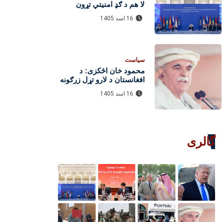
لا هم د ګډ امنیتي تړون
سازمان له مهمو
16 اسد 1405
لومړیتوبونو څخه دی
سیاست
محمود خان اڅکزی: د
افغانستان د لارو تړل زرګونه
کورنۍ له سختو ستونزو سره
16 اسد 1405
مخ کړې دي
گالری