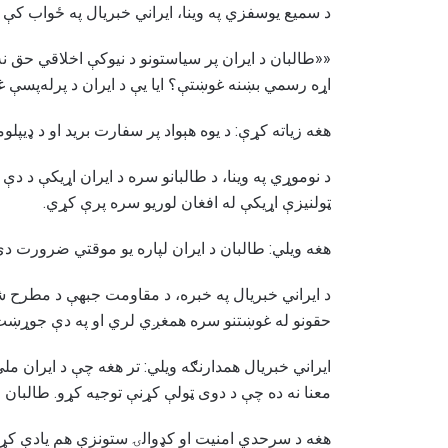
د سمیع یوسفزي په وینا، ایراني خبریال په ځواب کې و
««طالبان د ایران پر سیاستونو د نیوکې اخلاقي حق نه 
اړه رسمي بښنه غوښتې؟ ایا یې د ایران د پرله‌پس
هغه زیاته کړې: د یوه هېواد پر سفارت برید او د ډیپل
د نوموړي په وینا، د طالبانو سره د ایران اړیکې د د
ټولنیزې اړیکې له افغان لوریو سره پرې کړي.
هغه ویلي: طالبان د ایران لپاره یو موقتي ضرورت دی
د ایراني خبریال په خبره، د مقاومت جبهې د مطرح شو
حقونو له غوښتنو سره همغږي لري او په دې جوړښت
ایراني خبریال همدارنګه ویلي: تر هغه چې د ایران مل
معنا نه ده چې د دوی ټولې کړنې توجیه کړو. طالبان 
هغه د سرحدي امنیت او کډوالۍ ستونزې هم یادې کړې