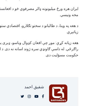
ایران هره ورځ میلیونونه ډالر مصرفوي څو د افغانستا
مخه ونیسي.
د هغه په وینا، د طالبانو د سختو تګلارو، اقتصادي ستون
زیاتېږي.
هغه زیاته کړې: موږ چې افغان کډوال وباسو، ډېری یې
راګرځي. له داسې ګاونډي سره ژوند اسانه نه دی. د ا
حکومت مسؤلیت دی.
شفيق احمد