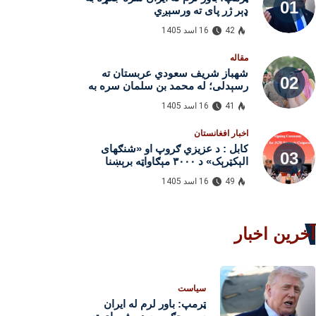
ډېر ژر پای ته ورسېږي
42
16 اسد 1405
مقاله
شهباز شریف سعودي عربستان ته
رسېدلی؛ له محمد بن سلمان سره به
پر دوه‌اړخیزو اړیکو او سیمه‌ ییزو
41
16 اسد 1405
مسایلو خبرې وکړي
اخبار افغانستان
کابل : د عزیزي ګروپ او «شنګهای
الېکټرېک» د ۳۰۰۰ مېګاواټه برېښنا
پروژو هوکړه لاسلیک کړه
49
16 اسد 1405
آخرین اخبار
سیاست
ټرمپ: باور لرم له ایران