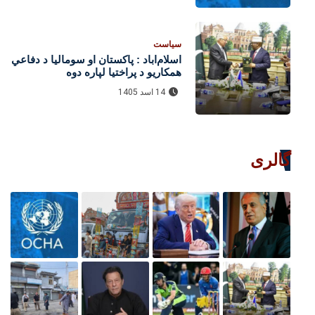
سیاست
اسلام‌اباد : پاکستان او سومالیا د دفاعي
همکاریو د پراختیا لپاره دوه
هوکړه‌لیکونه لاسلیک کړل
14 اسد 1405
گالری