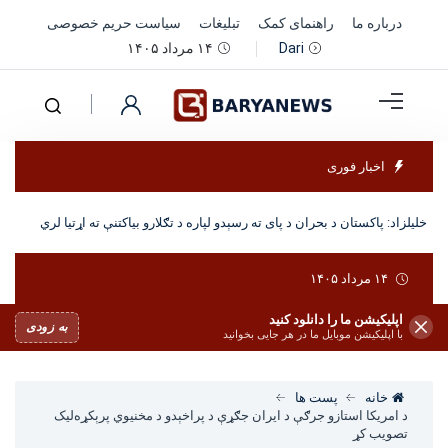
درباره ما
راهنمای کمک
تبلیغات
سیاست حریم خصوصی
۱۴ مرداد ۱۴۰۵
Dari
اخبار فوری
خلیلزاد: پاکستان د بحران د پای ته رسېدو لپاره د تګلارو بیاکتنې ته اړتیا لري
۱۴ مرداد ۱۴۰۵
اپلیکیشن ما را دانلود کنید
به زودی
با اپلیکیشن موبایل ما در هر جایی بخوانید
خانه
پست ها
د امریکا استازو جرګې د ایران جګړې د پراخېدو د مخنیوي پرېکړه‌لیک
تصویب کړ