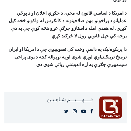
د امریکا د اساسي قانون له مخې، د جګړې اعلان او د پوځي
عملیاتو د پراخولو مهم صلاحیتونه د کانګرس له واکونو څخه ګڼل
کېږي، له همدې امله د استازو جرګې غړو هڅه کړې چې په دې
برخه کې خپل قانوني رول لا څرګند کړي
دا پرېکړه‌لیک په داسې وخت کې تصویبېږي چې د امریکا او ایران
ترمنځ ترینګلتیاوې لوړې شوې او په نړیواله کچه د یوې پراخې
سیمه‌ییزې جګړې په اړه اندېښنې زیاتې شوې دي
فــــهــــيـــم شـاهـیـن‎‎