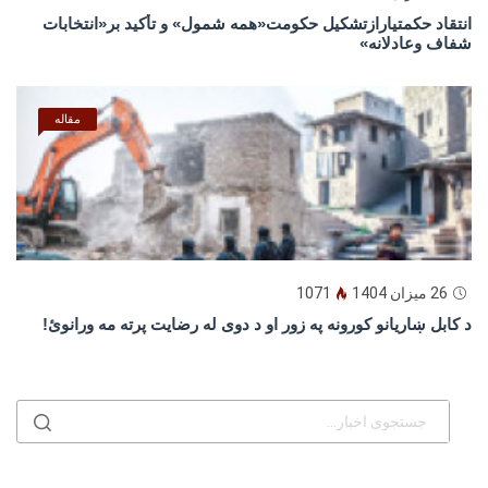
انتقاد حکمتیارازتشکیل حکومت«همه شمول» و تأکید بر«انتخابات
شفاف وعادلانه»
مقاله
26 میزان 1404
1071
د كابل ښاريانو كورونه په زور او د دوى له رضايت پرته مه ورانوئ!