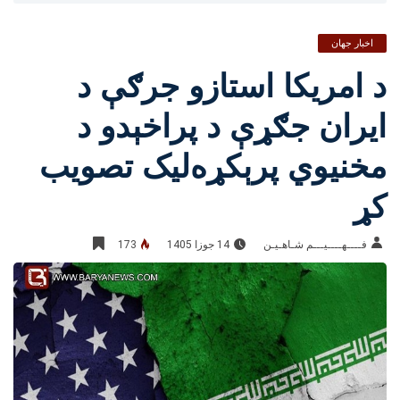
اخبار جهان
د امریکا استازو جرګې د
ایران جګړې د پراخېدو د
مخنیوي پرېکړه‌لیک تصویب
کړ
فــــهــــيـــم شـاهـیـن‎‎
14 جوزا 1405
173