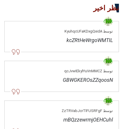
نظر اخیر
توسط KyuhqcUFaKDxgQxidA
kcZRtHeWrgoWMTIL
توسط qcJvwIEkylYuVnMMCZ
GBWGKEROsZZqoosN
توسط ZzTRVabJcrTlFUSRFgF
mBQzzewrmjOEHCuhl