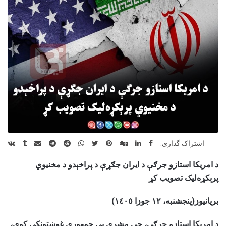
اشتراک گذاری:
د امریکا استازو جرګې د ایران جګړې د پراخېدو د مخنیوي
پرېکړه‌لیک تصویب کړ
بریانیوز(پنج
شنبه، ۱۲ جوزا ١٤٠٥)
د امریکا استازو جرګې، چې مشري یې جمهوري غوښتونکي کوي،