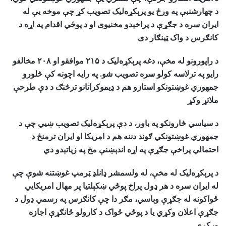
د چهارشنبې په ورځ یو پرېکړه‌لیک تصویب کړ چې موخه یې له
ایران سره د جګړې د پراخېدو مخنیوی او د پوځي اقدام په اړه د
کانګرس د واک ټینګار دی
د راپورونو له مخې، دغه پرېکړه‌لیک د ۲۱۵ موافقو او ۲۰۸ مخالفو
رایو په ترلاسه کولو سره تصویب شو. په رایه اچونه کې څلورو
جمهوري غوښتونکو استازو هم د ډیموکراتانو ترڅنګ د دې طرحې
ملاتړ وکړ
د سیاسي څارونکو په باور، د دې پرېکړه‌لیک تصویب ښيي چې د
جمهوري غوښتونکي ګوند دننه هم د امریکا او ایران ترمنځ د
احتمالي پراخې جګړې په اړه اندېښنې مخ په زیاتېدو دي
د پرېکړه‌لیک له مخې، له ولسمشر ډانلډ ټرمپ غوښتنه شوې چې
له ایران سره د هر ډول پراخ پوځي ښکېلتیا پر مهال امریکایي
ځواکونه له جګړې وباسي، مګر دا چې کانګرس په رسمي ډول د
جګړې اعلان وکړي یا د پوځي ځواک د کارولو ځانګړې اجازه
ورکړي