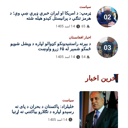
سیاست
ټرمپ: د امریکا او ایران خبرې ډېرې ښې وې؛ د
هرمز تنګي د پرانیستل کېدو هیله شته
65
14 اسد 1405
اخبار افغانستان
د بېرته راستنېدونکو کډوالو لپاره د وېشل شویو
ځمکو شمېر له ۶۵ زرو واوښت
54
14 اسد 1405
آخرین اخبار
سیاست
خلیلزاد: پاکستان د بحران د پای ته
رسېدو لپاره د تګلارو بیاکتنې ته اړتیا
لري
14 اسد 1405