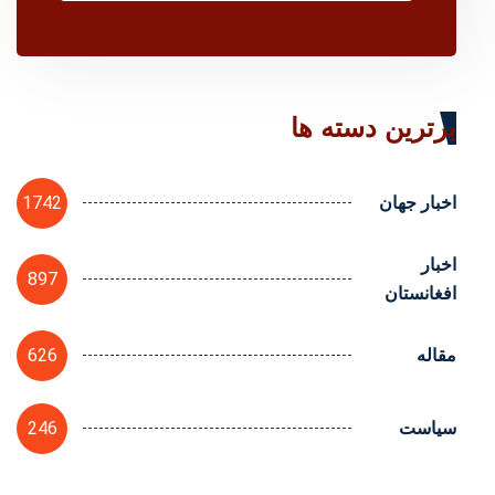
برترین دسته ها
1742
اخبار جهان
اخبار
897
افغانستان
626
مقاله
246
سیاست