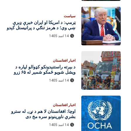
سیاست
ټرمپ: د امریکا او ایران خبرې ډېرې
ښې وې؛ د هرمز تنګي د پرانیستل کېدو
هیله شته
14 اسد 1405
اخبار افغانستان
د بېرته راستنېدونکو کډوالو لپاره د
وېشل شویو ځمکو شمېر له ۶۵ زرو
واوښت
14 اسد 1405
اخبار افغانستان
اوچا: افغانستان لا هم د نړۍ له سترو
بشري ناورینونو سره مخ دی
14 اسد 1405