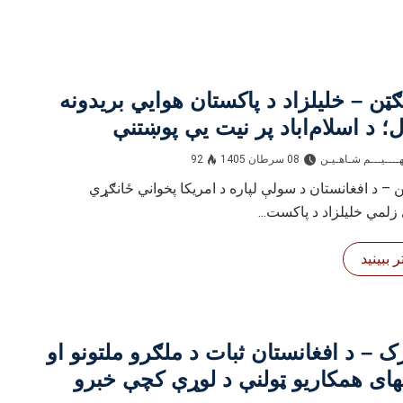
ټن – خلیلزاد د پاکستان هوايي بریدونه
؛ د اسلام‌اباد پر نیت یې پوښتنې
ته کړې
ــــيـــم شـاهـیـن‎‎
08 سرطان 1405
92
 – د افغانستان د سولې لپاره د امریکا پخواني ځانګړي
زلمي خلیلزاد د پاکست...
 ببینید
رک – د افغانستان ثبات د ملګرو ملتونو او
ای همکاریو ټولنې د لوړې کچې خبرو