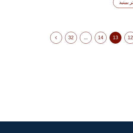
 ببینید
32
...
14
13
12