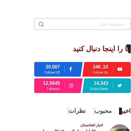
ما را اینجا دنبال کنید
20,567
10, 346
Follow US
Follow Us
12,5645
14,343
Follwers
Subscribers
اخیر
محبوب
نظرات
اخبار افغانستان