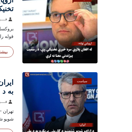
تخنیک
فــــه
بروکسل 
قوله را
بیشتر
ایران
سیاست
به د 
فــــه
تهران – 
شویو شتم