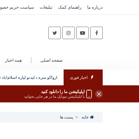
درباره ما
راهنمای کمک
تبلیغات
سیاست حریم خصو
صفحه اصلی
همه اخبار
اخبار فوری
ارواکو یو پلاوی د پاکستان له پوځي او امنیتي چارواکو سره د لیدنو لپاره اسلام‌اباد ته
اپلیکیشن ما را دانلود کنید
با اپلیکیشن موبایل ما در هر جایی بخوانید
خانه
پست ها