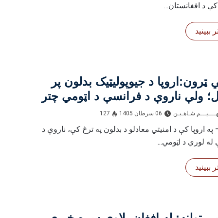
ې د افغانستان...
 ببینید
ي ټرون:اروپا د جیوپولیټیک بدلون پر
 ولې ناروې د فرانسې د اټومي چتر
 راغله؟
ــــيـــم شـاهـیـن‎‎
06 سرطان 1405
127
 په اروپا کې د امنیتي معادلو د بدلون په ترڅ کې، ناروې د
له لوري د اټومي...
 ببینید
يي ټولنه: له افغان پلاوي سره خبرې