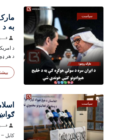
مارک 
سیاست
به د 
فــــه
د امریک
د هر ډو
بیشتر
اسلام
سیاست
ګواښ 
ژمن 
فــــه
کابل – 