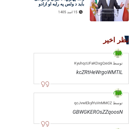
باید د ولس په رایه او ازادو
ټاکنو وټاکل شي
15 اسد 1405
نظر اخیر
توسط KyuhqcUFaKDxgQxidA
kcZRtHeWrgoWMTIL
توسط qcJvwIEkylYuVnMMCZ
GBWGKEROsZZqoosN