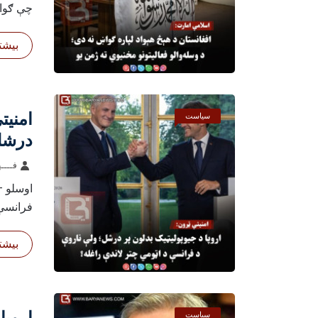
چې ګواک
بیشتر
امنیت
سیاست
درشل؛
لاندې
فــــه
اوسلو –
فرانسې 
بیشتر
اروپا
سیاست