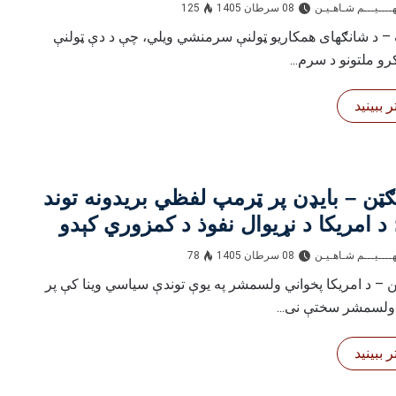
محور و
ــــيـــم شـاهـیـن‎‎
08 سرطان 1405
125
 – د شانګهای همکاریو ټولنې سرمنشي ویلي، چې د دې ټولنې
رو ملتونو د سرم...
 ببینید
ټن – بایډن پر ټرمپ لفظي بریدونه توند
د امریکا د نړیوال نفوذ د کمزوري کېدو
ې پرې ولګاوه
ــــيـــم شـاهـیـن‎‎
08 سرطان 1405
78
 – د امریکا پخواني ولسمشر په یوې توندې سیاسي وینا کې پر
ولسمشر سختې نی...
 ببینید