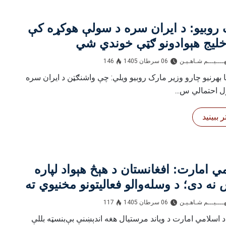
روبیو: د ایران سره د سولې هوکړه کې
خلیج هېوادونو ګټې خوندي شي
ــــيـــم شـاهـیـن‎‎
06 سرطان 1405
146
ا بهرنیو چارو وزیر مارک روبيو ویلي: چې واشنګټن د ایران سره
ل احتمالي س...
 ببینید
ي امارت: افغانستان د هېڅ هېواد لپاره
نه دی؛ د وسله‌والو فعالیتونو مخنیوي ته
یو
ــــيـــم شـاهـیـن‎‎
06 سرطان 1405
117
د اسلامي امارت د ویاند مرستیال هغه اندېښنې بې‌بنسټه بللې