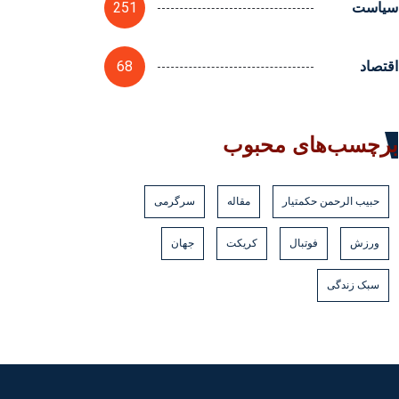
251
سیاست
68
اقتصاد
برچسب‌های محبوب
حبیب الرحمن حکمتیار
مقاله
سرگرمی
ورزش
فوتبال
کریکت
جهان
سبک زندگی