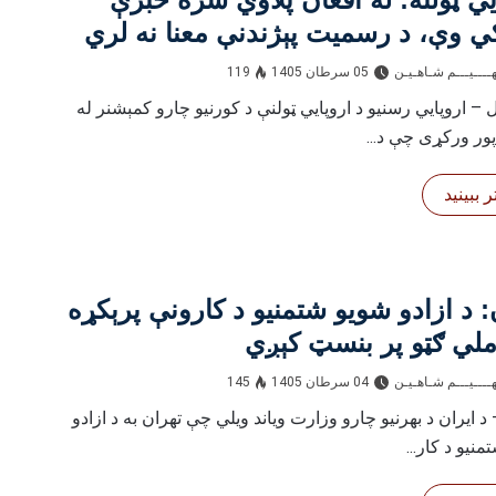
ي وې، د رسمیت پېژندنې معنا نه لري
ــــيـــم شـاهـیـن‎‎
05 سرطان 1405
119
– اروپايي رسنیو د اروپايي ټولنې د کورنیو چارو کمېشنر له
پور ورکړی چې د...
 ببینید
: د ازادو شویو شتمنیو د کارونې پرېکړه
ملي ګټو پر بنسټ کېږي
ــــيـــم شـاهـیـن‎‎
04 سرطان 1405
145
د ایران د بهرنیو چارو وزارت ویاند ویلي چې تهران به د ازادو
نیو د کار...