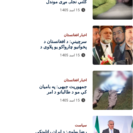
کلنې نجلۍ مړی موندل
شوی؛ د پېښې په اړه څېړنې
15 اسد 1405
روانې دي
اخبار افغانستان
سرچینې: د افغانستان د
پخوانیو چارواکو یو پلاوی د
پاکستان له پوځي او امنیتي
15 اسد 1405
چارواکو سره د لیدنو لپاره
اسلام‌اباد ته تللی
اخبار افغانستان
جمهوریت جبهی: په بامیان
کې مو د طالبانو د امر
بالمعروف یو مامور وژلی
15 اسد 1405
سیاست
رضا پهلوي: د ایران راتلونکی