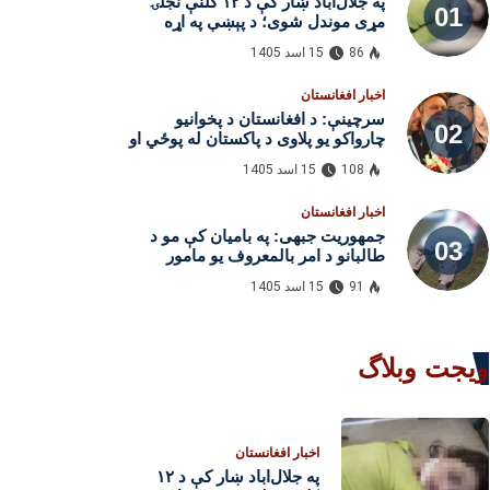
په جلال‌اباد ښار کې د ۱۲ کلنې نجلۍ
مړی موندل شوی؛ د پېښې په اړه
څېړنې روانې دي
86
15 اسد 1405
اخبار افغانستان
سرچینې: د افغانستان د پخوانیو
چارواکو یو پلاوی د پاکستان له پوځي او
امنیتي چارواکو سره د لیدنو لپاره
108
15 اسد 1405
اسلام‌اباد ته تللی
اخبار افغانستان
جمهوریت جبهی: په بامیان کې مو د
طالبانو د امر بالمعروف یو مامور
وژلی
91
15 اسد 1405
ویجت وبلاگ
اخبار افغانستان
په جلال‌اباد ښار کې د ۱۲