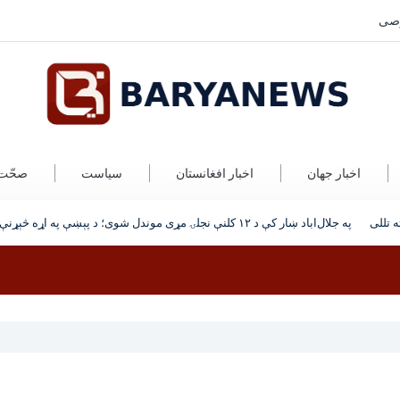
صی
اخبار جهان
اخبار افغانستان
سیاست
صحّت
 تللی
په جلال‌اباد ښار کې د ۱۲ کلنې نجلۍ مړی موندل شوی؛ د پېښې په اړه څېړنې روانې دي