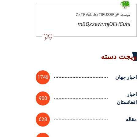
توسط ZzTRVabJcrTlFUSRFgF
mBQzzewrmjOEHCuhl
ویجت دسته
1746
اخبار جهان
اخبار
900
افغانستان
628
مقاله