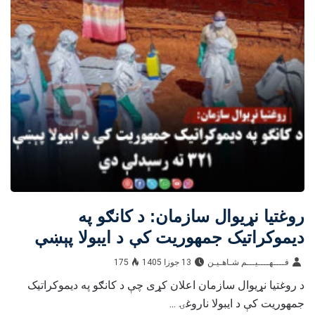
روغتیا نړیوال سازمان: د کانګو په
دیموکراتیک جمهوریت کې د ایبولا پېښې
۳۲۱ ته رسېدلې دي
فــــهــــيـــم شـاهـیـن‎‎
13 جوزا 1405
175
د روغتیا نړیوال سازمان اعلان کړی چې د کانګو په دیموکراتیک
جمهوریت کې د ایبولا ناروغۍ ...