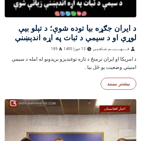
د ایران جګړه بیا توده شوې؛ د تېلو بیې
لوړې او د سیمې د ثبات په اړه اندېښنې
زیاتې شوې
فــــهــــيـــم شـاهـیـن‎‎
13 جوزا 1405
189
د امریکا او ایران ترمنځ د تازه توغندیزو بریدونو له امله د سیمې
امنیتي وضعیت یو ځل بیا...
بیشتر ببینید
اخبار افغانستان