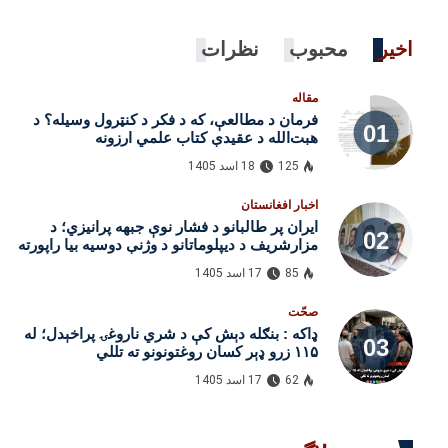
اخیر
محبوب
نظرات
مقاله
فرمان د مطالعې، که د فکر د کنټرول وسیله؟ د
هبت‌الله د عقیدې کتاب علمي ارزونه
125
18 اسد 1405
اخبار افغانستان
ایران پر طالبانو د فشار نوې جبهه پرانیزي؛ د
مزارشریف د دیپلوماتانو د وژنې دوسیه بیا راپورته
شوه
85
17 اسد 1405
صحّت
ډاکه : بنګله‌ دېش کې د شري ناروغۍ پراخېدل؛ له
۱۱۵ زرو ډېر کسان روغتونونو ته تللي
62
17 اسد 1405