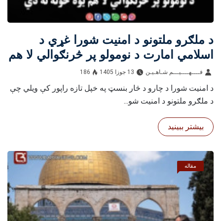
د ملګرو ملتونو د امنیت شورا غړي د
اسلامي امارت د نومولو پر څرنګوالي لا هم
یوه خوله نه دي
فــــهــــيـــم شـاهـیـن‎‎
13 جوزا 1405
186
د امنیت شورا د چارو د څار بنسټ په خپل تازه راپور کې ویلي چې
د ملګرو ملتونو د امنیت شو...
بیشتر ببینید
مقاله