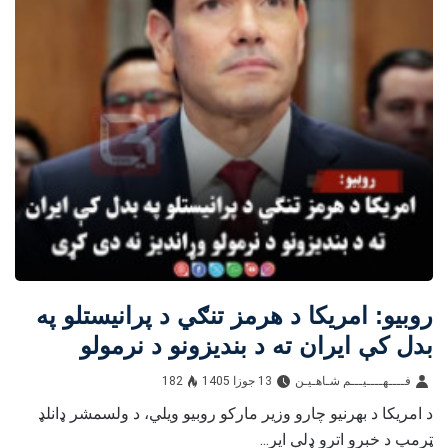
روبیو: امریکا د هرمز تنګي د پرانیستلو په
بدل کې ایران ته د بندیزونو د نرمولو
وړاندیز نه دی کړی
فــــهــــيـــم شـاهـیـن‎‎
13 جوزا 1405
182
د امریکا د بهرنیو چارو وزیر مارکو روبیو ویلي، د ولسمشر ډانلډ
ټرمپ د خبرو اترو ډلې ایر...