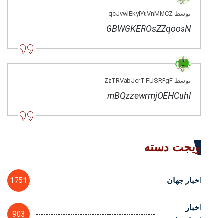
توسط qcJvwIEkylYuVnMMCZ
GBWGKEROsZZqoosN
توسط ZzTRVabJcrTlFUSRFgF
mBQzzewrmjOEHCuhl
ویجت دسته
1751
اخبار جهان
اخبار
903