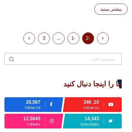
بیشتر ببینید
3
...
-1
-2
ما را اینجا دنبال کنید
20,567
10, 346
Follow US
Follow Us
12,5645
14,343
Follwers
Subscribers