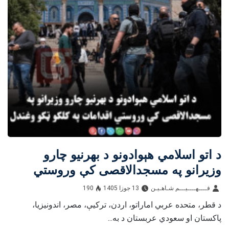
د اتو اسلامي هېوادونو د بهرنیو چارو
وزیرانو په مسجدالاقصی کې وروستي
اقدامات په کلکو ټکو وغندل
فــــهــــيـــم شـاهـیـن‎‎
13 جوزا 1405
190
د قطر، متحده عربي اماراتو، اردن، ترکیې، مصر، اندونیزیا،
پاکستان او سعودي عربستان د به...