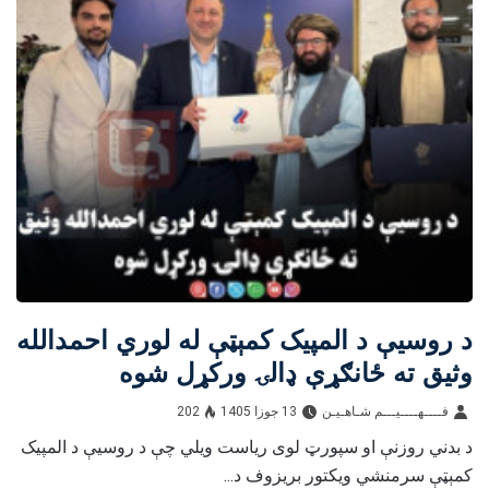
د روسیې د المپیک کمېټې له لوري احمدالله
وثیق ته ځانګړې ډالۍ ورکړل شوه
فــــهــــيـــم شـاهـیـن‎‎
13 جوزا 1405
202
د بدني روزنې او سپورټ لوی ریاست ویلي چې د روسیې د المپیک
کمېټې سرمنشي ویکتور بریزوف د...