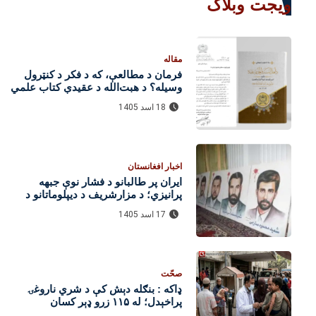
ویجت وبلاگ
مقاله
فرمان د مطالعې، که د فکر د کنټرول
وسیله؟ د هبت‌الله د عقیدې کتاب علمي
ارزونه
18 اسد 1405
اخبار افغانستان
ایران پر طالبانو د فشار نوې جبهه
پرانیزي؛ د مزارشریف د دیپلوماتانو د
وژنې دوسیه بیا راپورته شوه
17 اسد 1405
صحّت
ډاکه : بنګله‌ دېش کې د شري ناروغۍ
پراخېدل؛ له ۱۱۵ زرو ډېر کسان
روغتونونو ته تللي