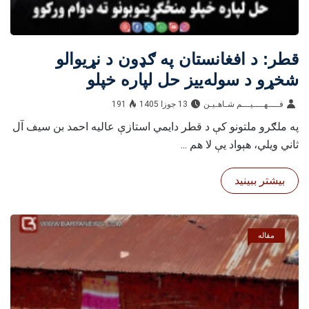
قطر: د افغانستان په ګډون د نړیوالو
شخړو د سوله‌ییز حل لپاره خپلو
منځګړیتوبونو ته دوام ورکوو
فــــهــــيـــم شـاهـیـن‎‎
13 جوزا 1405
191
په ملګرو ملتونو کې د قطر دایمي استازې عالیه احمد بن سیف آل
ثاني ویلي، هېواد یې لا هم ...
بیشتر ببینید
مقاله