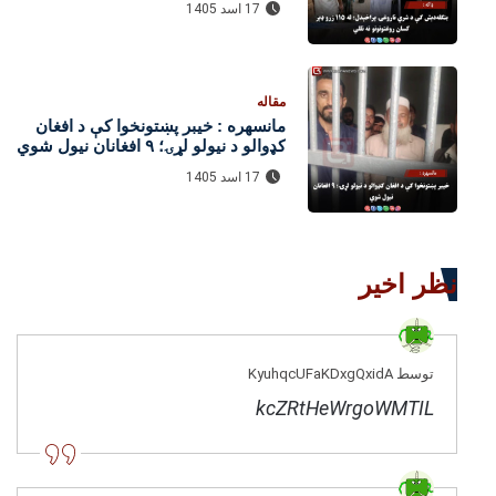
17 اسد 1405
مقاله
مانسهره : خیبر پښتونخوا کې د افغان
کډوالو د نیولو لړۍ؛ ۹ افغانان نیول شوي
17 اسد 1405
نظر اخیر
توسط KyuhqcUFaKDxgQxidA
kcZRtHeWrgoWMTIL